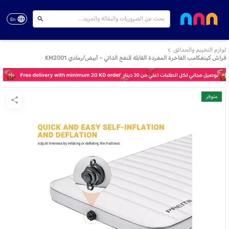
En
لوازم التخييم والحدائق
فراش كينغكامب الفاخرة المفردة القابلة للنفخ الذاتي – أبيض/رمادي KM2001
متوفر