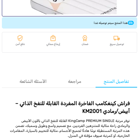
هذا المنتج سيتم توصيله غدا
توصيل سريع
ضمان
إرجاع مجاني
دفع آمن
تفاصيل المنتج
مراجعة
الأسئلة الشائعة
فراش كينغكامب الفاخرة المفردة القابلة للنفخ الذاتي –
أبيض/رمادي KM2001
توفر مرتبة KingCamp PREMIUM SINGLE القابلة للنفخ الذاتي باللون الأبيض
والرمادي راحة مثالية للمتنزهين الفرديين. مع تصميم واسع وطويل وسميك، تضمن
هذه المرتبة المستطيلة نومًا هادئًا لجميع الأجسام، مثالية للتخييم بالسيارة، المغامرات
الخارجية، أو كمرتبة ضيوف مؤقتة في المنزل.