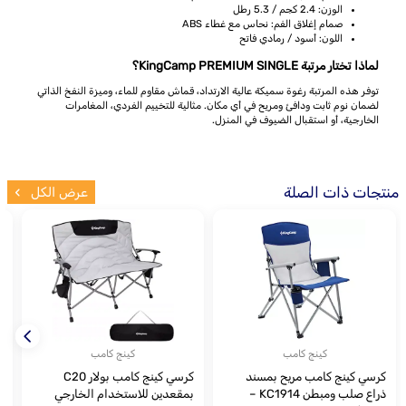
الوزن: 2.4 كجم / 5.3 رطل
صمام إغلاق الفم: نحاس مع غطاء ABS
اللون: أسود / رمادي فاتح
لماذا تختار مرتبة KingCamp PREMIUM SINGLE؟
توفر هذه المرتبة رغوة سميكة عالية الارتداد، قماش مقاوم للماء، وميزة النفخ الذاتي
لضمان نوم ثابت ودافئ ومريح في أي مكان. مثالية للتخييم الفردي، المغامرات
الخارجية، أو استقبال الضيوف في المنزل.
منتجات ذات الصلة
عرض الكل
كينج كامب
كينج كامب
كرسي كينج كامب مريح بمسند
كرسي كينج كامب بولار C20
م
ذراع صلب ومبطن KC1914 –
بمقعدين للاستخدام الخارجي
6