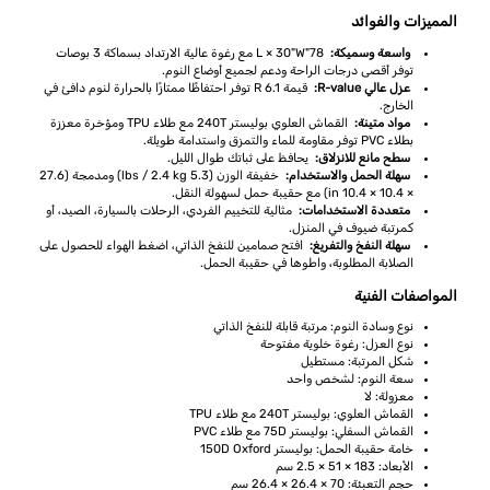
المميزات والفوائد
واسعة وسميكة:
78"L × 30"W مع رغوة عالية الارتداد بسماكة 3 بوصات
توفر أقصى درجات الراحة ودعم لجميع أوضاع النوم.
عزل عالي R-value:
قيمة R 6.1 توفر احتفاظًا ممتازًا بالحرارة لنوم دافئ في
الخارج.
مواد متينة:
القماش العلوي بوليستر 240T مع طلاء TPU ومؤخرة معززة
بطلاء PVC توفر مقاومة للماء والتمزق واستدامة طويلة.
سطح مانع للانزلاق:
يحافظ على ثباتك طوال الليل.
سهلة الحمل والاستخدام:
خفيفة الوزن (5.3 lbs / 2.4 kg) ومدمجة (27.6
× 10.4 × 10.4 in) مع حقيبة حمل لسهولة النقل.
متعددة الاستخدامات:
مثالية للتخييم الفردي، الرحلات بالسيارة، الصيد، أو
كمرتبة ضيوف في المنزل.
سهلة النفخ والتفريغ:
افتح صمامين للنفخ الذاتي، اضغط الهواء للحصول على
الصلابة المطلوبة، واطوها في حقيبة الحمل.
المواصفات الفنية
نوع وسادة النوم: مرتبة قابلة للنفخ الذاتي
نوع العزل: رغوة خلوية مفتوحة
شكل المرتبة: مستطيل
سعة النوم: لشخص واحد
معزولة: لا
القماش العلوي: بوليستر 240T مع طلاء TPU
القماش السفلي: بوليستر 75D مع طلاء PVC
خامة حقيبة الحمل: بوليستر 150D Oxford
الأبعاد: 183 × 51 × 2.5 سم
حجم التعبئة: 70 × 26.4 × 26.4 سم