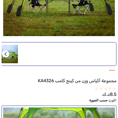
مجموعة أكياس وزن من كينج كامب KA4326
8.5
د.ك
اللون
:
حسب الصورة