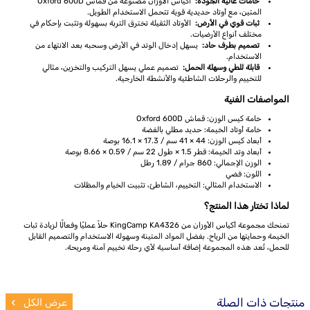
خامات عالية الجودة:
أكياس الأوزان مصنوعة من قماش Oxford 600D
المتين، مع أوتاد حديدية قوية تتحمل الاستخدام الطويل.
ثبات قوي في الأرض:
الأوتاد الثقيلة تخترق التربة بسهولة وتثبت بإحكام في
مختلف أنواع الأرضيات.
تصميم بطرف حاد:
يسهل إدخال الوتد في الأرض وسحبه بعد الانتهاء من
الاستخدام.
قابلة للطي وسهلة الحمل:
تصميم عملي يسهل التركيب والتخزين، مثالي
للتخييم والرحلات الشاطئية والأنشطة الخارجية.
المواصفات الفنية
خامة كيس الوزن: قماش Oxford 600D
خامة أوتاد الخيمة: حديد مطلي بالفضة
أبعاد كيس الوزن: 44 × 41 سم / 17.3 × 16.1 بوصة
أبعاد وتد الخيمة: قطر 1.5 × طول 22 سم / 0.59 × 8.66 بوصة
الوزن الإجمالي: 860 جرام / 1.89 رطل
اللون: فضي
الاستخدام المثالي: التخييم، الشاطئ، تثبيت الخيام والمظلات
لماذا تختار هذا المنتج؟
تمنحك مجموعة أكياس الأوزان من KingCamp KA4326 حلاً عمليًا وفعالًا لزيادة ثبات
الخيمة وحمايتها من الرياح. بفضل المواد المتينة وسهولة الاستخدام والتصميم القابل
للحمل، تُعد هذه المجموعة إضافة أساسية لأي رحلة تخييم آمنة ومريحة.
منتجات ذات الصلة
عرض الكل