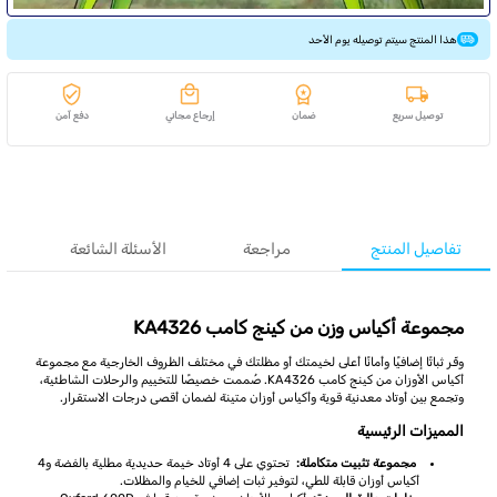
هذا المنتج سيتم توصيله يوم الأحد
توصيل سريع
ضمان
إرجاع مجاني
دفع آمن
تفاصيل المنتج
مراجعة
الأسئلة الشائعة
مجموعة أكياس وزن من كينج كامب KA4326
وفّر ثباتًا إضافيًا وأمانًا أعلى لخيمتك أو مظلتك في مختلف الظروف الخارجية مع مجموعة
أكياس الأوزان من كينج كامب KA4326. صُممت خصيصًا للتخييم والرحلات الشاطئية،
وتجمع بين أوتاد معدنية قوية وأكياس أوزان متينة لضمان أقصى درجات الاستقرار.
المميزات الرئيسية
مجموعة تثبيت متكاملة:
تحتوي على 4 أوتاد خيمة حديدية مطلية بالفضة و4
أكياس أوزان قابلة للطي، لتوفير ثبات إضافي للخيام والمظلات.