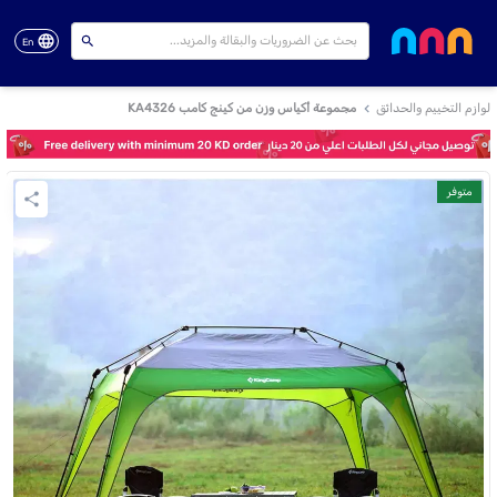
En
لوازم التخييم والحدائق
مجموعة أكياس وزن من كينج كامب KA4326
متوفر