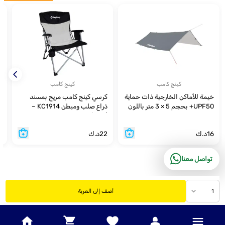
كينج كامب
كينج كامب
خيمة للأماكن الخارجية ذات حماية
كرسي كينج كامب مريح بمسند
ب
UPF50+ بحجم 5 × 3 متر باللون
ذراع صلب ومبطن KC1914 –
الرمادي KT2009
أسود/رمادي متوسط
16
د.ك
22
د.ك
4
تواصل معنا
1
أضف إلى العربة