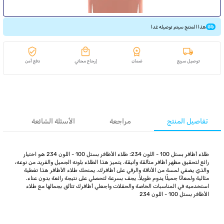
هذا المنتج سيتم توصيله غدا
توصيل سريع
ضمان
إرجاع مجاني
دفع آمن
تفاصيل المنتج
مراجعة
الأسئلة الشائعة
طلاء أظافر بستل 100 - اللون 234: طلاء الأظافر بستل 100 - اللون 234 هو اختيار
رائع لتحقيق مظهر أظافر متألقة وأنيقة. يتميز هذا الطلاء بلونه الجميل والفريد من نوعه،
والذي يضفي لمسة من الأناقة والرقي على أظافرك. يمنحك طلاء الأظافر هذا تغطية
مثالية ولمعانًا جميلًا يدوم طويلاً. يجف بسرعة لتحصلي على نتيجة رائعة بدون عناء.
استخدميه في المناسبات الخاصة والحفلات واجعلي أظافرك تتألق بجمالها مع طلاء
الأظافر بستل 100 - اللون 234