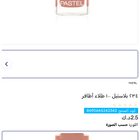
٢٣٤ بلاستيل ١٠٠ طلاء أظافر
كود المنتج
:
8690644242342
2.5
د.ك
اللون
:
حسب الصورة