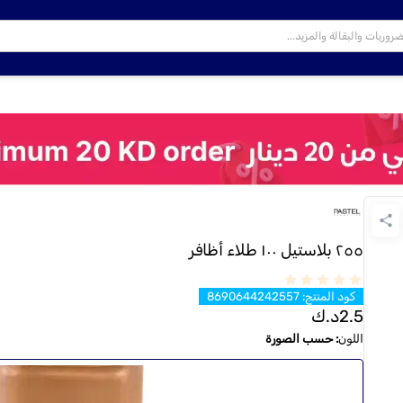
٢٥٥ بلاستيل ١٠٠ طلاء أظافر
كود المنتج
:
8690644242557
2.5
د.ك
اللون
:
حسب الصورة