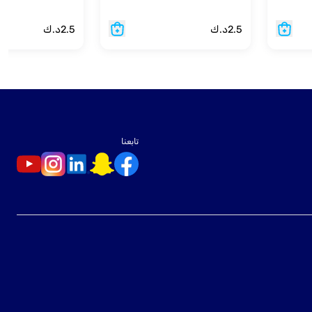
2.5
د.ك
2.5
د.ك
تابعنا