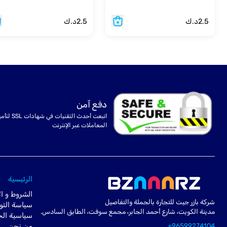
2.5
د.ك
2.5
د.ك
دفع آمن
اتبعت أحدث التقنيات في شهادا
المعاملات عبر الإنترنت
الرئيسية
الشروط و ال
شركة بازر جيت للتجارة بالجملة والتفاصيل
سياسة التو
مدينة الكويت، شارع أحمد الجابر، مجمع سوفت، الطابق السادس.
سياسية ال
+96599274104
من نحن