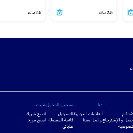
2.5
د.ك
2.5
د.ك
ت SSL لتأمين
عنا
تسجيل الدخول
شريك
أحكام
العلامات التجارية
التسجيل
اصبح شريك
صيل و الإسترجاع
تواصل معنا
قائمة المفضلة
اصبح مورد
خصوصية
طلباتي