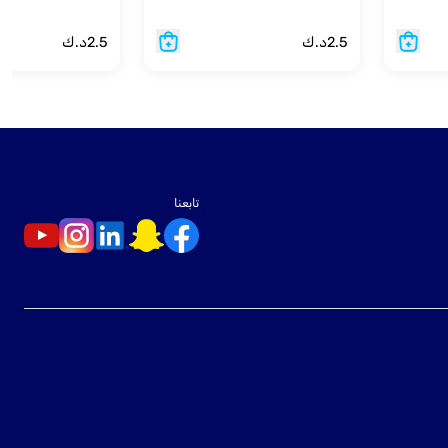
2.5
د.ك
2.5
د.ك
تابعنا