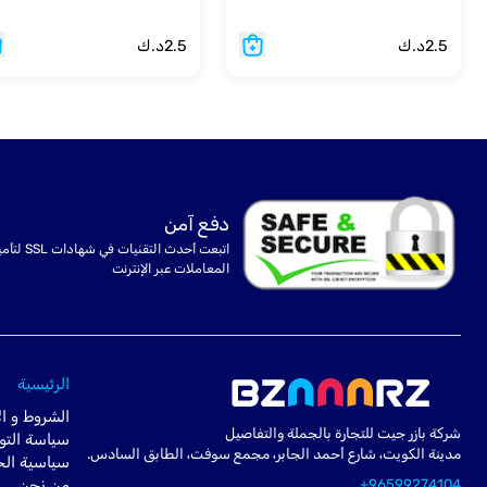
2.5
د.ك
2.5
د.ك
دفع آمن
اتبعت أحدث التقنيات في شهادا
المعاملات عبر الإنترنت
الرئيسية
الشروط و ال
شركة بازر جيت للتجارة بالجملة والتفاصيل
سياسة التو
مدينة الكويت، شارع أحمد الجابر، مجمع سوفت، الطابق السادس.
سياسية ال
+96599274104
من نحن