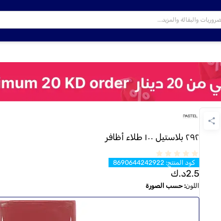
٢٩٢ بلاستيل ١٠٠ طلاء أظافر
كود المنتج
:
8690644242922
2.5
د.ك
اللون
:
حسب الصورة