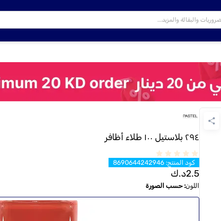
٢٩٤ بلاستيل ١٠٠ طلاء أظافر
كود المنتج
:
8690644242946
2.5
د.ك
اللون
:
حسب الصورة