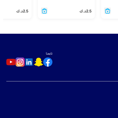
2.5
د.ك
2.5
د.ك
تابعنا