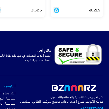
2.5
د.ك
2.5
د.ك
دفع آمن
اتبعت أحدث التقنيات في شهادا
المعاملات عبر الإنترنت
الرئيسية
الشروط و ال
شركة بازر جيت للتجارة بالجملة والتفاصيل
سياسة التو
مدينة الكويت، شارع أحمد الجابر، مجمع سوفت، الطابق السادس.
سياسية ال
+96599274104
من نحن