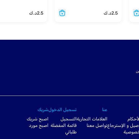
2.5
د.ك
2.5
د.ك
ت SSL لتأمين
عنا
تسجيل الدخول
شريك
أحكام
العلامات التجارية
التسجيل
اصبح شريك
صيل و الإسترجاع
تواصل معنا
قائمة المفضلة
اصبح مورد
خصوصية
طلباتي