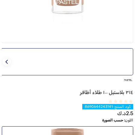
٣١٤ بلاستيل ١٠٠ طلاء أظافر
كود المنتج
:
8690644243141
2.5
د.ك
اللون
:
حسب الصورة