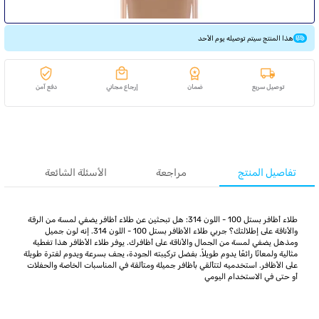
هذا المنتج سيتم توصيله يوم الأحد
توصيل سريع
ضمان
إرجاع مجاني
دفع آمن
تفاصيل المنتج
مراجعة
الأسئلة الشائعة
طلاء أظافر بستل 100 - اللون 314: هل تبحثين عن طلاء أظافر يضفي لمسة من الرقة
والأناقة على إطلالتك؟ جربي طلاء الأظافر بستل 100 - اللون 314. إنه لون جميل
ومذهل يضفي لمسة من الجمال والأناقة على أظافرك. يوفر طلاء الأظافر هذا تغطية
مثالية ولمعانًا رائعًا يدوم طويلاً. بفضل تركيبته الجودة، يجف بسرعة ويدوم لفترة طويلة
على الأظافر. استخدميه لتتألقي بأظافر جميلة ومتألقة في المناسبات الخاصة والحفلات
أو حتى في الاستخدام اليومي