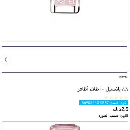
٨٨ بلاستيل ١٠٠ طلاء أظافر
كود المنتج
:
8690644011887
2.5
د.ك
اللون
:
حسب الصورة