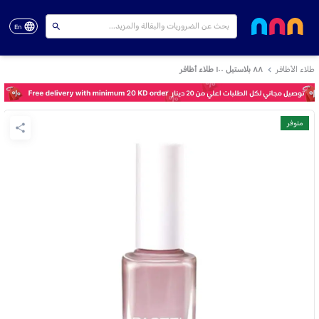
En
طلاء الأظافر
٨٨ بلاستيل ١٠٠ طلاء أظافر
متوفر