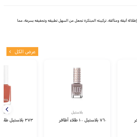
يل، مما يمنحك إطلالة أنيقة ومتألقة. تركيبته المبتكرة تجعل من السهل تطبيقه وتجفيفه بسرعة، مما
عرض الكل
بلاستيل
بلاستي
٧٦٠ بلاستيل ١٠٠ طلاء أظافر
٣٧٣ بلاستيل طلاء أظافر