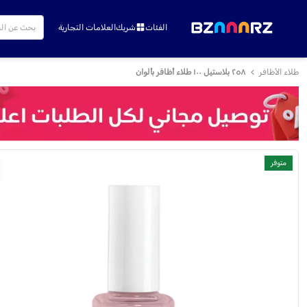
الفئات
شريك
العلامات التجارية
طلاء الأظافر
٢٥٨ بلاستيل ١٠٠ طلاء أظافر بألوان
متوفر