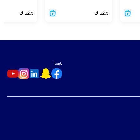
2.5
د.ك
2.5
د.ك
تابعنا