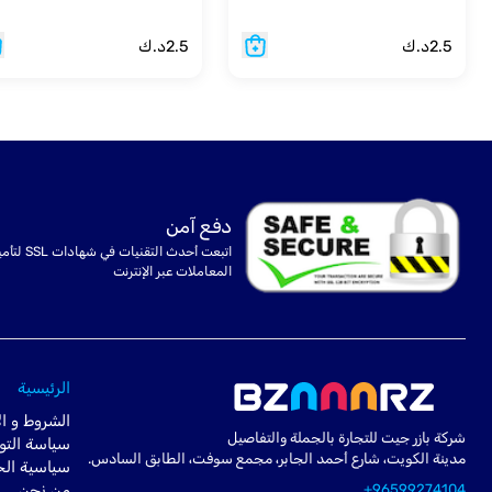
2.5
د.ك
2.5
د.ك
دفع آمن
اتبعت أحدث التقنيات في شهادا
المعاملات عبر الإنترنت
الرئيسية
الشروط و ال
شركة بازر جيت للتجارة بالجملة والتفاصيل
سياسة التو
مدينة الكويت، شارع أحمد الجابر، مجمع سوفت، الطابق السادس.
سياسية ال
+96599274104
من نحن