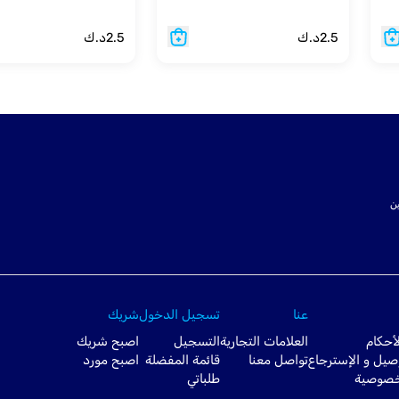
2.5
د.ك
2.5
د.ك
ت SSL لتأمين
عنا
تسجيل الدخول
شريك
أحكام
العلامات التجارية
التسجيل
اصبح شريك
صيل و الإسترجاع
تواصل معنا
قائمة المفضلة
اصبح مورد
خصوصية
طلباتي