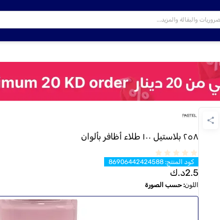
٢٥٨ بلاستيل ١٠٠ طلاء أظافر بألوان
كود المنتج
:
86906442424588
2.5
د.ك
اللون
:
حسب الصورة