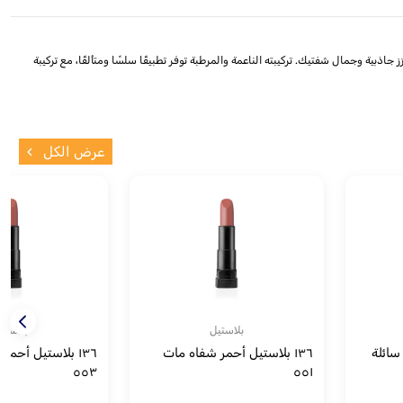
الشفاه بلاستيل رقم 136 (مات 571). يأتي هذا الأحمر بلونه الجميل والمات الذي يعزز جاذبية وجمال شفتيك. تركيبته الناعمة والمرطبة توفر تطبيقًا سلسًا ومتألقًا، مع تركيبة
عرض الكل
بلاستيل
بلاستي
 سائلة
١٣٦ بلاستيل أحمر شفاه مات
١٣٦ بلاستيل أحم
٥٥٣
٥٥١