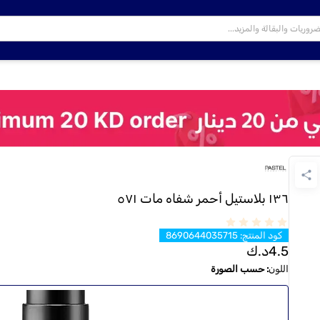
١٣٦ بلاستيل أحمر شفاه مات ٥٧١
كود المنتج
:
8690644035715
4.5
د.ك
اللون
:
حسب الصورة