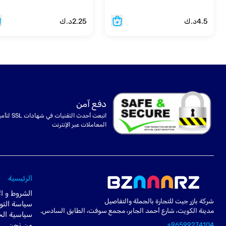
4.5
د.ك
2.25
د.ك
دفع آمن
اتبعت أحدث التقنيات في شهادا
المعاملات عبر الإنترنت
الرئيسية
الشروط و ال
شركة بازر جيت للتجارة بالجملة والتفاصيل
سياسة التو
مدينة الكويت، شارع أحمد الجابر، مجمع سوفت، الطابق السادس.
سياسية ال
+96599274104
من نحن