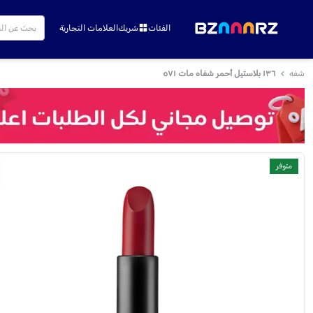
الفئات
شريك
العلامات التجارية
شفه
١٣٦ بلاستيل أحمر شفاه مات ٥٧١
متوفر