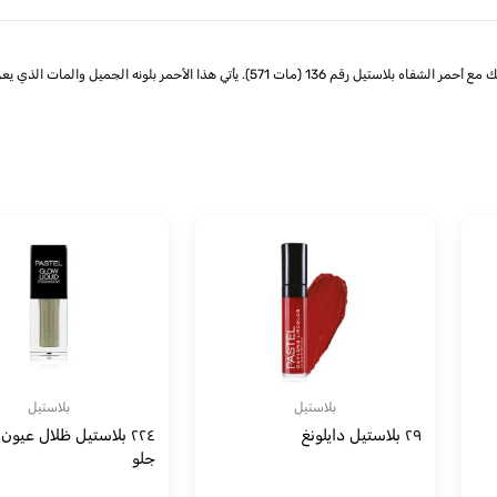
أحمر الشفاه بلاستيل - الرقم 136 (مات 571): أضفي لمسة من الأناقة والرونق إلى شفتيك مع أحمر 
بلاستيل
بلاستيل
٢٩ بلاستيل دايلونغ
٢٢٤ بلاستيل ظلال عيون
جلو