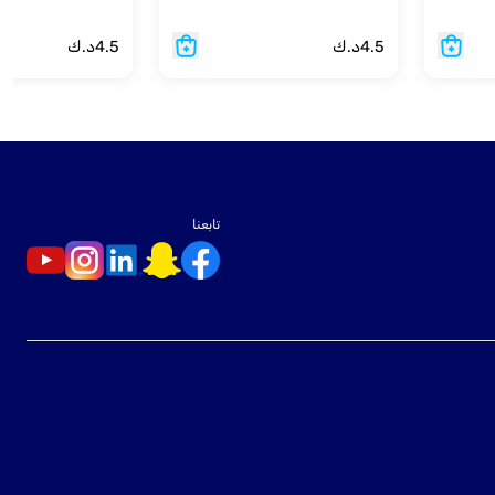
4.5
د.ك
4.5
د.ك
تابعنا