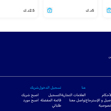
5
د.ك
2.5
د.ك
ت SSL لتأمين
عنا
تسجيل الدخول
شريك
أحكام
العلامات التجارية
التسجيل
اصبح شريك
صيل و الإسترجاع
تواصل معنا
قائمة المفضلة
اصبح مورد
خصوصية
طلباتي