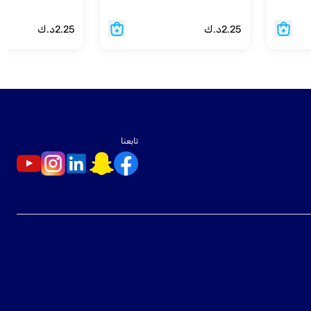
2.25
د.ك
2.25
د.ك
تابعنا