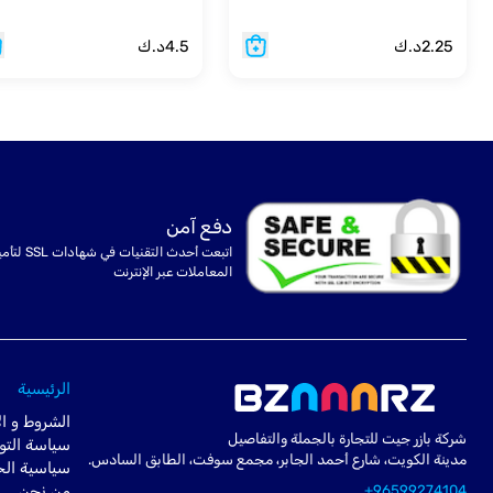
2.25
د.ك
4.5
د.ك
دفع آمن
اتبعت أحدث التقنيات في شهادا
المعاملات عبر الإنترنت
الرئيسية
الشروط و ال
شركة بازر جيت للتجارة بالجملة والتفاصيل
سياسة التو
مدينة الكويت، شارع أحمد الجابر، مجمع سوفت، الطابق السادس.
سياسية ال
+96599274104
من نحن