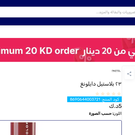
٢٣ بلاستيل دايلونغ
كود المنتج
:
8690644003721
5
د.ك
اللون
:
حسب الصورة