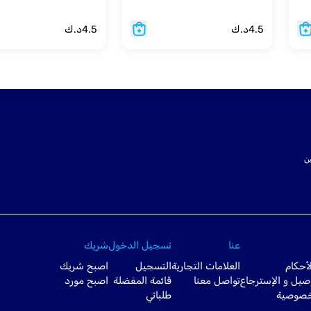
4.5
د.ك
4.5
د.ك
ت SSL لتأمين
عنا
تسجيل الدخول
شريك
أحكام
العلامات التجارية
التسجيل
اصبح شريك
صيل و الإسترجاع
تواصل معنا
قائمة المفضلة
اصبح مورد
خصوصية
طلباتي