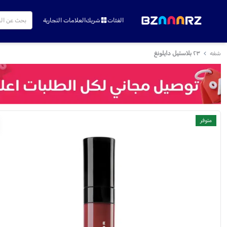
الفئات
شريك
العلامات التجارية
شفه
٢٣ بلاستيل دايلونغ
متوفر