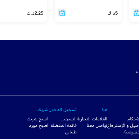
5
د.ك
2.25
د.ك
ت SSL لتأمين
عنا
تسجيل الدخول
شريك
أحكام
العلامات التجارية
التسجيل
اصبح شريك
صيل و الإسترجاع
تواصل معنا
قائمة المفضلة
اصبح مورد
خصوصية
طلباتي