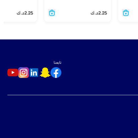
2.25
د.ك
2.25
د.ك
تابعنا