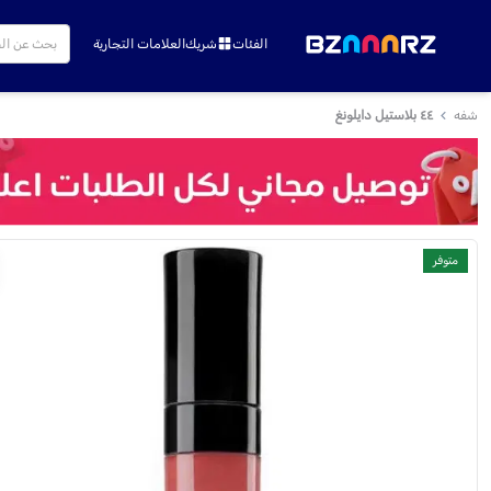
الفئات
شريك
العلامات التجارية
شفه
٤٤ بلاستيل دايلونغ
متوفر