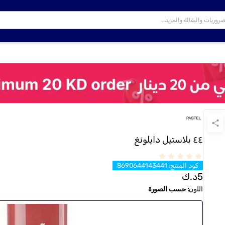
٤٤ بلاستيل دايلونغ
كود المنتج
:
8690644143441
5
د.ك
اللون
:
حسب الصورة