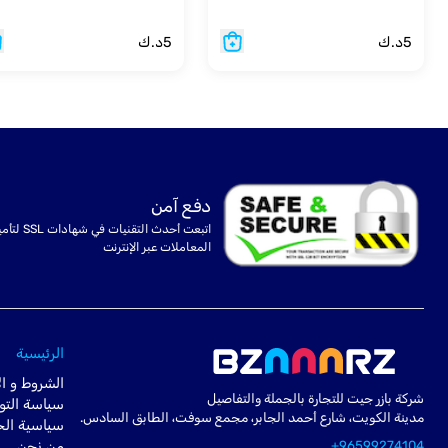
5
د.ك
5
د.ك
دفع آمن
اتبعت أحدث التقنيات في شهادا
المعاملات عبر الإنترنت
الرئيسية
الشروط و ال
شركة بازر جيت للتجارة بالجملة والتفاصيل
سياسة التو
مدينة الكويت، شارع أحمد الجابر، مجمع سوفت، الطابق السادس.
سياسية ال
+96599274104
من نحن