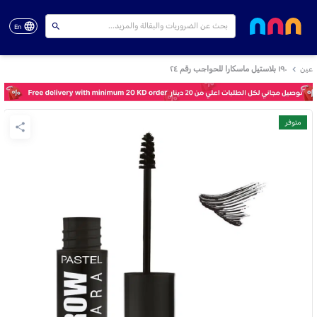
En
عين
١٩٠ بلاستيل ماسكارا للحواجب رقم ٢٤
متوفر