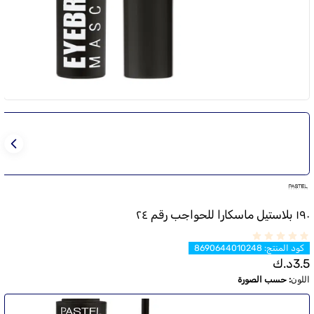
١٩٠ بلاستيل ماسكارا للحواجب رقم ٢٤
كود المنتج
:
8690644010248
3.5
د.ك
اللون
:
حسب الصورة