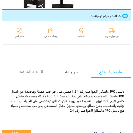
هذا المنتج سيتم توصيله غدا
توصيل سريع
ضمان
إرجاع مجاني
دفع آمن
تفاصيل المنتج
مراجعة
الأسئلة الشائعة
باستل 190 ماسكارا للحواجب رقم 24: احصلي على حواجب جميلة ومحددة مع باستل
190 ماسكارا للحواجب رقم 24. يأتي هذا الماسكارا بفرشاة دقيقة ومصممة بشكل
خاص تتيح لك تطبيق المنتج بدقة وسهولة. تركيبته النهائية تضفي على الحواجب لمسة
نهائية رائعة، مما يعزز جمالها ويمنحها مظهرًا جذابًا. استمتعي بحواجب محددة وجميلة
مع باستل 190 ماسكارا للحواجب رقم 24