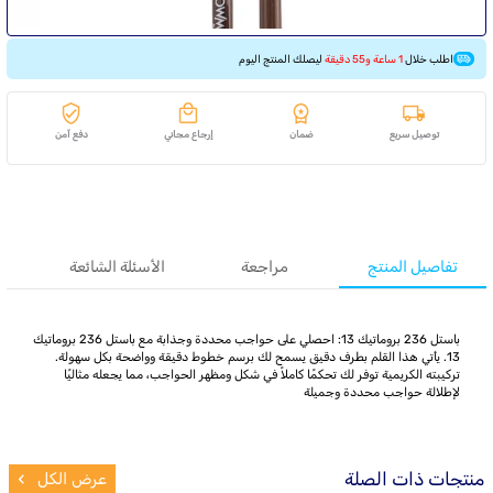
اطلب خلال
1 ساعة و55 دقيقة
ليصلك المنتج اليوم
توصيل سريع
ضمان
إرجاع مجاني
دفع آمن
تفاصيل المنتج
مراجعة
الأسئلة الشائعة
باستل 236 بروماتيك 13: احصلي على حواجب محددة وجذابة مع باستل 236 بروماتيك
13. يأتي هذا القلم بطرف دقيق يسمح لك برسم خطوط دقيقة وواضحة بكل سهولة.
تركيبته الكريمية توفر لك تحكمًا كاملاً في شكل ومظهر الحواجب، مما يجعله مثاليًا
لإطلالة حواجب محددة وجميلة
منتجات ذات الصلة
عرض الكل