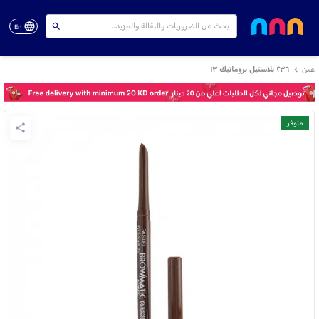
En
عين
٢٣٦ بلاستيل بروماتيك ١٣
متوفر