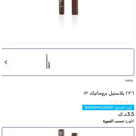
٢٣٦ بلاستيل بروماتيك ١٣
كود المنتج
:
8690644023637
3.5
د.ك
اللون
:
حسب الصورة