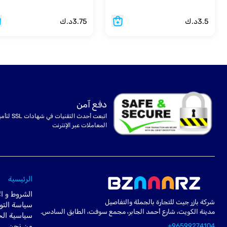
3.5
د.ك
3.75
د.ك
دفع آمن
اتبعت أحدث التقنيات في شهادا
المعاملات عبر الإنترنت
الرئيسية
الشروط و ال
شركة بازر جيت للتجارة بالجملة والتفاصيل
سياسة التو
مدينة الكويت، شارع أحمد الجابر، مجمع سوفت، الطابق السادس.
سياسية ال
+96599274104
من نحن