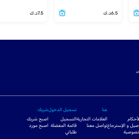
6.5
د.ك
7.5
د.ك
ت SSL لتأمين
عنا
تسجيل الدخول
شريك
أحكام
العلامات التجارية
التسجيل
اصبح شريك
صيل و الإسترجاع
تواصل معنا
قائمة المفضلة
اصبح مورد
خصوصية
طلباتي