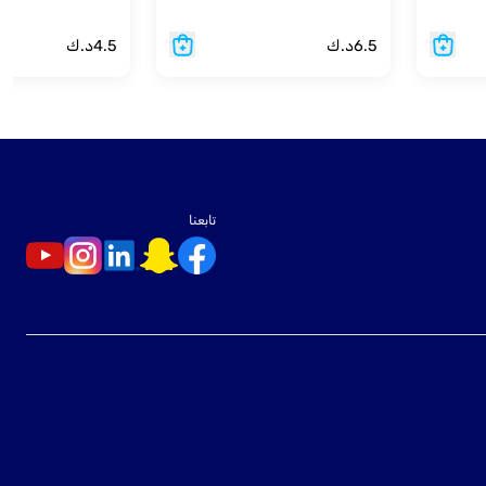
6.5
د.ك
4.5
د.ك
تابعنا