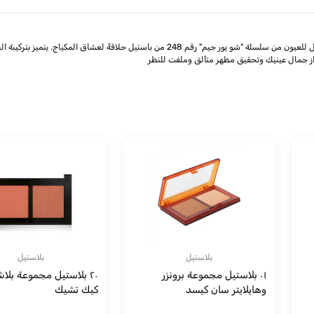
قلم عيون جيل جام شو يور جيم رقم 248 من براند باستيل: يعد هذا القلم الجيل المذهل للعيون من 
لإبراز جمال عينيك وتحقيق مظهر متألق وملفت للنظر
بلاستيل
بلاستيل
٠١ بلاستيل مجموعة برونزر
٢٠ بلاستيل مجموعة بلا
وهايلايتر سان كيسد
كيك تشيك