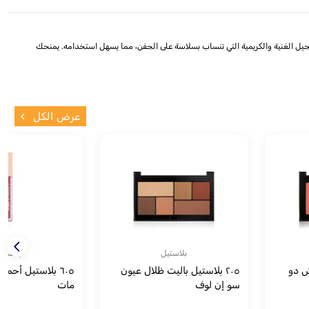
سلسلة "شو يور جيم" رقم 248 من باستيل حلاقةً لعشاق المكياج. يتميز بتركيبة الجيل الغنية والكريمية التي تنساب بسلاسة على الجفن، مما يسهل استخدامه. يمنحك
عرض الكل
بلاستيل
بلاستي
ش دو
٢٠٥ بلاستيل باليت ظلال عيون
٦٠٥ بلاستيل أحم
سو إن لوف
مات