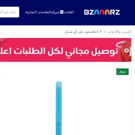
الفئات
شريك
العلامات التجارية
الفرش والأدوات
٤٠٣ بلاستيل جل آي بنسل
متوفر