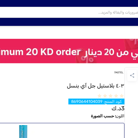
٤٠٣ بلاستيل جل آي بنسل
كود المنتج
:
8690644104039
3
د.ك
اللون
:
حسب الصورة