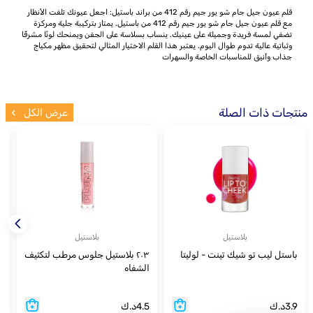
قلم عيون جيل جام شو يور جيم رقم 412 من براند باستيل: اجعل عيونك تلفت الأنظار
مع قلم عيون جيل جام شو يور جيم رقم 412 من باستيل. يمتاز بتركيبة جلية ومركزة
تضفي لمسة فريدة وجميلة على عينيك. ينساب بسلاسة على الجفن ويمنحك لونًا مشرقًا
وثباتية عالية تدوم طوال اليوم. يعتبر هذا القلم الاختيار المثالي لتحقيق مظهر مكياج
جذاب وأنيق للمناسبات الخاصة والسهرات
منتجات ذات الصلة
عرض الكل
بلاستيل
بلاستيل
باستل ليب تو شيك تينت - لوليتا
٢٠٣ بلاستيل جلوس مرطب لتكثيف
١٠١ 
الشفاه
3.9
د.ك
4.5
د.ك
3