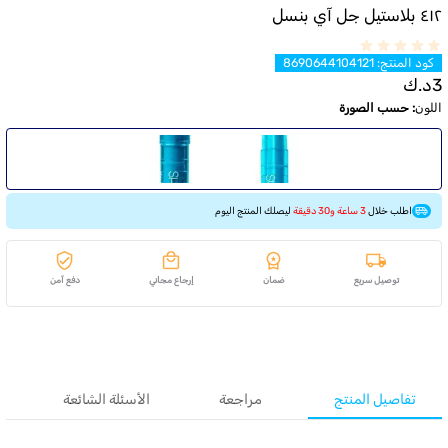
٤١٢ بلاستيل جل آي بنسل
كود المنتج
:
8690644104121
3
د.ك
اللون
:
حسب الصورة
اطلب خلال
3 ساعة و30 دقيقة
ليصلك المنتج اليوم
توصيل سريع
ضمان
إرجاع مجاني
دفع آمن
تفاصيل المنتج
مراجعة
الأسئلة الشائعة