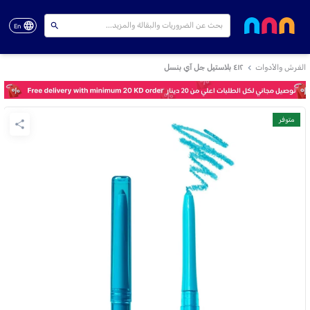
En
الفرش والأدوات
٤١٢ بلاستيل جل آي بنسل
متوفر