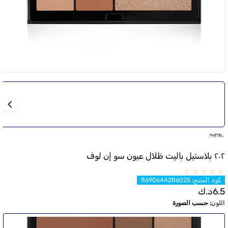
٢٠٢ بلاستيل باليت ظلال عيون سو إن لوف
كود المنتج
:
8690644286025
6.5
د.ك
اللون
:
حسب الصورة