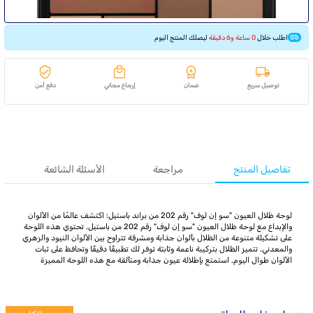
اطلب خلال
0 ساعة و6 دقيقة
ليصلك المنتج اليوم
توصيل سريع
ضمان
إرجاع مجاني
دفع آمن
تفاصيل المنتج
مراجعة
الأسئلة الشائعة
لوحة ظلال العيون "سو إن لوف" رقم 202 من براند باستيل: اكتشف عالمًا من الألوان
والإبداع مع لوحة ظلال العيون "سو إن لوف" رقم 202 من باستيل. تحتوي هذه اللوحة
على تشكيلة متنوعة من الظلال بألوان جذابة ومشرقة تتراوح بين الألوان النيود والزهري
والمعدني. تتميز الظلال بتركيبة ناعمة وثابتة توفر لك تطبيقًا دقيقًا وتحافظ على ثبات
الألوان طوال اليوم. استمتع بإطلالة عيون جذابة ومتألقة مع هذه اللوحة المميزة