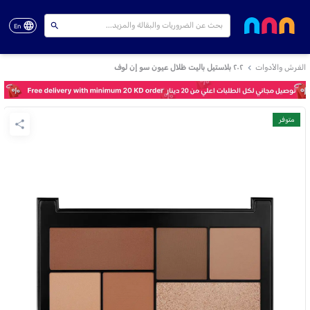
En
الفرش والأدوات
٢٠٢ بلاستيل باليت ظلال عيون سو إن لوف
متوفر