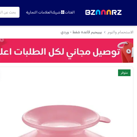
الفئات
شريك
العلامات التجارية
الاستحمام والنوم
بيبيجيم قاعدة شفط - وردي
متوفر