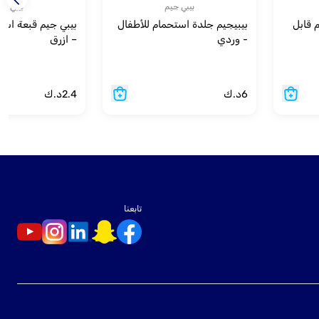
بيبي جيم
بيبي جي
 قابل
بيبيجيم جلدة استحمام للأطفال
بيبي جيم قبعة است
- وردي
– ازرق
6
د.ك
2.4
د.ك
تابعنا