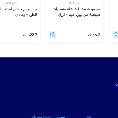
بيبي جيم
بيبي جيم
مجموعة مشط فرشاة بشعيرات
بيبي جيم حوض استحمام
طبيعية من بيبي جيم - ازرق
للطي – رمادي
6.2
د.ك
22.7
د.ك
ت SSL لتأمين
عنا
تسجيل الدخول
شريك