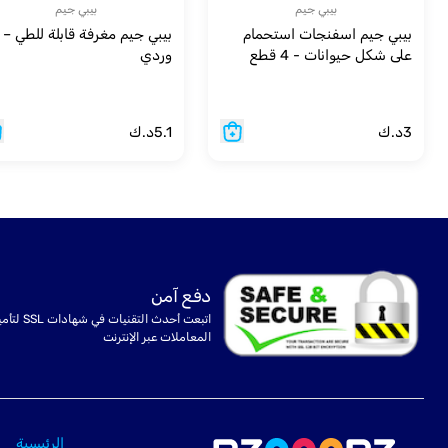
بيبي جيم
بيبي جيم
بيبي جيم اسفنجات استحمام
بيبي جيم مغرفة قابلة للطي –
على شكل حيوانات - 4 قطع
وردي
3
د.ك
5.1
د.ك
دفع آمن
اتبعت أحدث التقنيات في شهادا
المعاملات عبر الإنترنت
الرئيسية