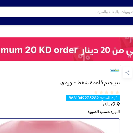
بيبيجيم قاعدة شفط - وردي
كود المنتج
:
8681049235282
2.9
د.ك
اللون
:
حسب الصورة