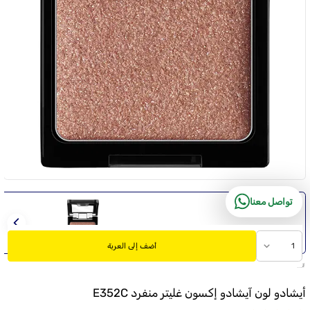
تواصل معنا
1
أضف إلى العربة
أيشادو لون آيشادو إكسون غليتر منفرد E352C