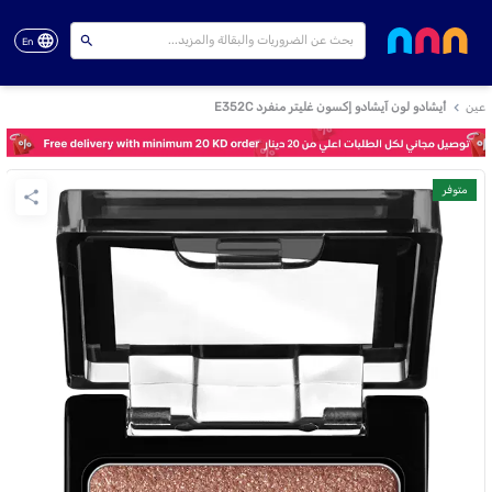
En
عين
أيشادو لون آيشادو إكسون غليتر منفرد E352C
متوفر