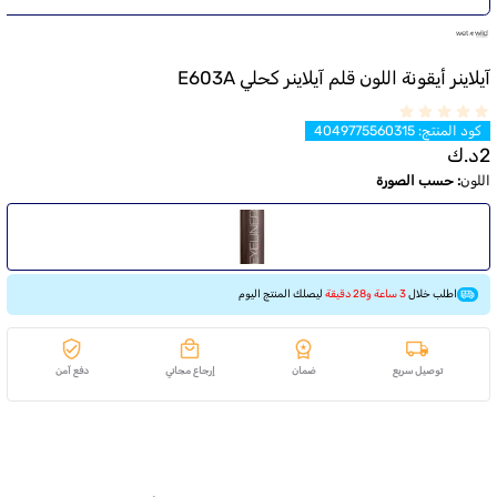
آيلاينر أيقونة اللون قلم آيلاينر كحلي E603A
كود المنتج
:
4049775560315
2
د.ك
اللون
:
حسب الصورة
اطلب خلال
3 ساعة و28 دقيقة
ليصلك المنتج اليوم
توصيل سريع
ضمان
إرجاع مجاني
دفع آمن