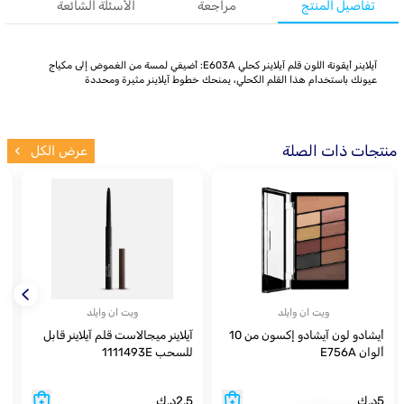
تفاصيل المنتج
مراجعة
الأسئلة الشائعة
آيلاينر أيقونة اللون قلم آيلاينر كحلي E603A: أضيفي لمسة من الغموض إلى مكياج
عيونك باستخدام هذا القلم الكحلي، يمنحك خطوط آيلاينر مثيرة ومحددة
منتجات ذات الصلة
عرض الكل
ويت ان وايلد
ويت ان وايلد
أيشادو لون آيشادو إكسون من 10
آيلاينر ميجالاست قلم آيلاينر قابل
أ
ألوان E756A
للسحب 1111493E
10 
5
د.ك
2.5
د.ك
5