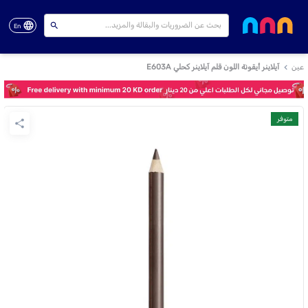
En
عين
آيلاينر أيقونة اللون قلم آيلاينر كحلي E603A
متوفر