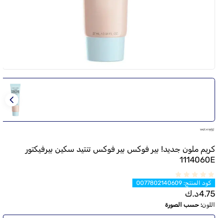
كريم ملون جديد! بير فوكس بير فوكس تنتيد سكين بيرفيكتور
1114060E
كود المنتج
:
0077802140609
4.75
د.ك
اللون
:
حسب الصورة