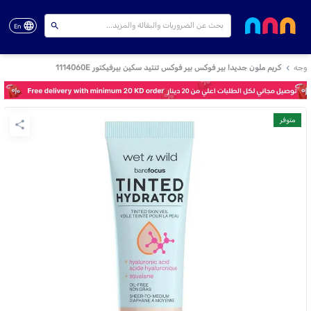
En
وجه
كريم ملون جديد! بير فوكس بير فوكس تنتيد سكين بيرفيكتور 1114060E
متوفر