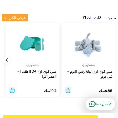
منتجات ذات الصلة
عرض الكل
مينيكويوي
مينيكويوي
ميني كوي اوي لهاية رفيق النوم –
ميني كوي اوي BLW طقم l –
ل
فيل بوني
أخضر أكوا
أ
6.85
د.ك
10.7
د.ك
5
تواصل معنا