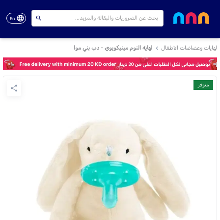
En
لهايات وعضاضات الاطفال
لهاية النوم مينيكويوي - دب بني موا
متوفر