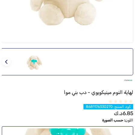
لهاية النوم مينيكويوي - دب بني موا
كود المنتج
:
8681176330270
6.85
د.ك
اللون
:
حسب الصورة