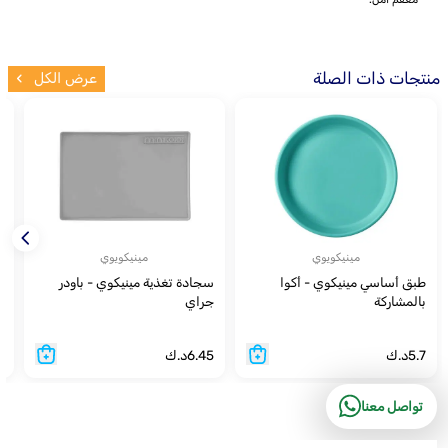
منتجات ذات الصلة
عرض الكل
مينيكويوي
مينيكويوي
طبق أساسي مينيكوي - أكوا
سجادة تغذية مينيكوي - باودر
ز
بالمشاركة
جراي
ب
5.7
د.ك
6.45
د.ك
2
تواصل معنا