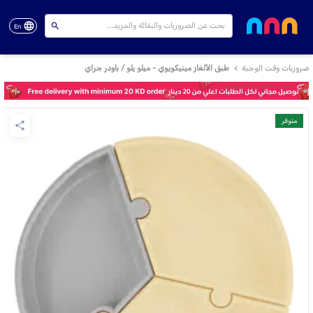
En
ضروريات وقت الوجبة
طبق الألغاز مينيكويوي - ميلو يلو / باودر جراي
متوفر