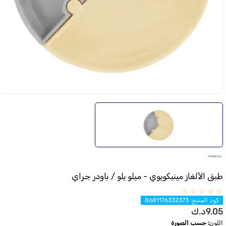
طبق الألغاز مينيكويوي - ميلو يلو / باودر جراي
كود المنتج
:
8681176332373
9.05
د.ك
اللون
:
حسب الصورة