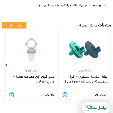
تحذير: لا تستخدم أدوات القطع والثقب. ابقه بعيدا عن النار.
منتجات ذات الصلة
عرض الكل
مينيكويوي
مينيكويوي
لهاية أساسية مينيكوي - أكوا
ميني كوي أوي عضاضة تغذية –
ك
بالمشاركة / ديب بلو - عبوة من 2
وردي / رمادي
ف
3.45
د.ك
5.05
د.ك
4
تواصل معنا