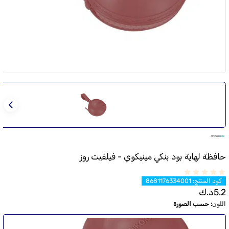
حافظة لهاية بود بنكي مينيكوي - فيلفيت روز
كود المنتج
:
8681176334001
5.2
د.ك
اللون
:
حسب الصورة