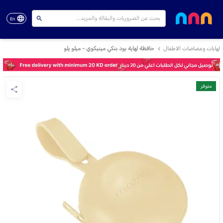
En
لهايات وعضاضات الاطفال
حافظة لهاية بود بنكي مينيكوي - ميلو يلو
متوفر