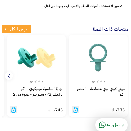
تحذير: لا تستخدم أدوات القطع والثقب. ابقه بعيدا عن النار.
منتجات ذات الصلة
عرض الكل
مينيكويوي
مينيكويوي
ميني كوي اوي عضاضة – أخضر
لهاية أساسية مينيكوي - أكوا
ل
أكوا
بالمشاركة / ميلو يلو - عبوة من 2
أ
3.75
د.ك
3.45
د.ك
7
تواصل معنا