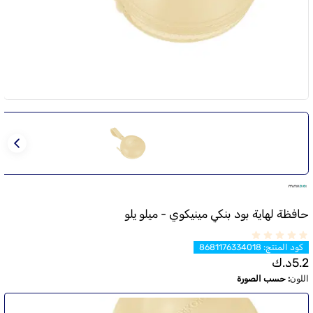
حافظة لهاية بود بنكي مينيكوي - ميلو يلو
كود المنتج
:
8681176334018
5.2
د.ك
اللون
:
حسب الصورة