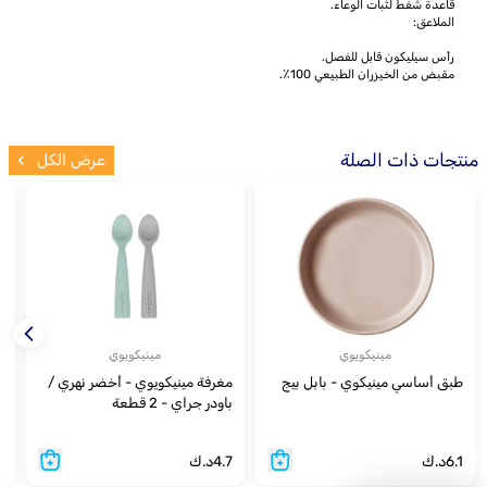
قاعدة شفط لثبات الوعاء.
الملاعق:
رأس سيليكون قابل للفصل.
مقبض من الخيزران الطبيعي 100٪.
منتجات ذات الصلة
عرض الكل
مينيكويوي
مينيكويوي
طبق أساسي مينيكوي - بابل بيج
مغرفة مينيكويوي - أخضر نهري /
ط
باودر جراي - 2 قطعة
ب
6.1
د.ك
4.7
د.ك
5