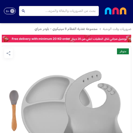
En
ضروريات وقت الوجبة
مجموعة تغذية الفطام II مينيكوي - باودر جراي
متوفر