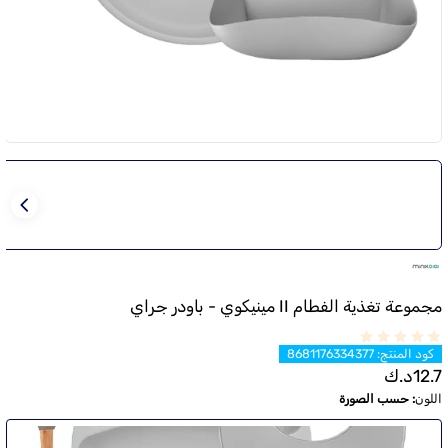
مجموعة تغذية الفطام II مينيكوي - باودر جراي
كود المنتج
:
8681176334377
12.7
د.ك
اللون
:
حسب الصورة