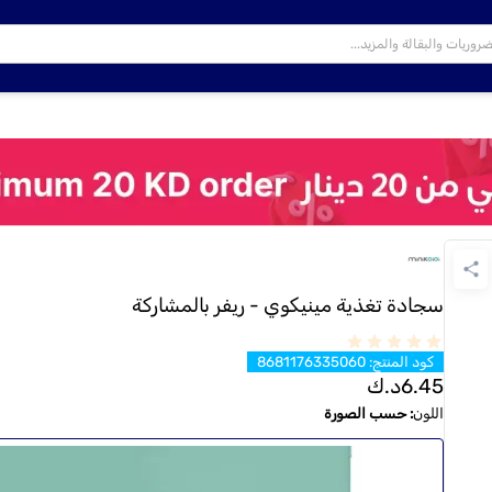
سجادة تغذية مينيكوي - ريفر بالمشاركة
كود المنتج
:
8681176335060
6.45
د.ك
اللون
:
حسب الصورة