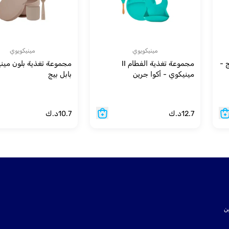
مينيكويوي
مينيكويوي
ج -
مجموعة تغذية الفطام II
مجموعة تغذية بلون ميني
مينيكوي - أكوا جرين
بابل بيج
12.7
د.ك
10.7
د.ك
ت SSL لتأمين