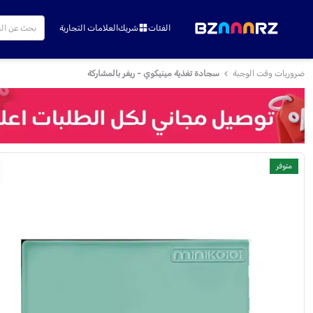
الفئات
شريك
العلامات التجارية
ضروريات وقت الوجبة
سجادة تغذية مينيكوي - ريفر بالمشاركة
متوفر