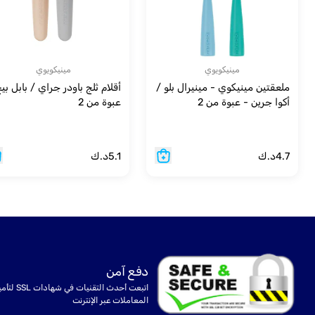
مينيكويوي
مينيكويوي
ملعقتين مينيكوي - مينيرال بلو /
أقلام ثلج باودر جراي / بابل بي
أكوا جرين - عبوة من 2
عبوة من 2
4.7
د.ك
5.1
د.ك
دفع آمن
اتبعت أحدث التقنيات في شهادا
المعاملات عبر الإنترنت