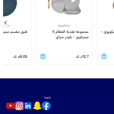
مينيكويوي
مينيكوي
كويوي -
مجموعة تغذية الفطام II
طبق مقسم مينيكوي
مينيكوي - باودر جراي
12.7
د.ك
8.05
د.ك
تابعنا