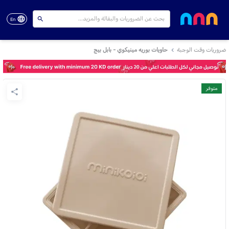
En
ضروريات وقت الوجبة
حاويات بوريه مينيكوي - بابل بيج
متوفر