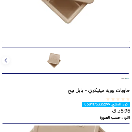
حاويات بوريه مينيكوي - بابل بيج
كود المنتج
:
8681176335299
5.95
د.ك
اللون
:
حسب الصورة