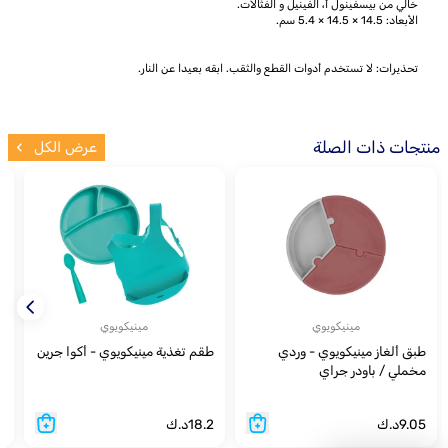
خالي من بيسفينول أ، الفينيل و الفثالات.
الأبعاد: 14.5 × 14.5 × 5.4 سم.
تحذيرات: لا تستخدم أدوات القطع والثقب. ابقه بعيدا عن النار.
منتجات ذات الصلة
عرض الكل
مينيكويوي
مينيكويوي
طبق ألغاز مينيكويوي - وردي
طقم تغذية مينيكويوي - أكوا جرين
س
مخملي / باودر جراي
ب
9.05
د.ك
18.2
د.ك
5