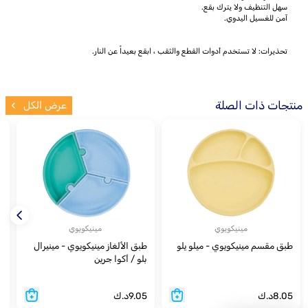
سهل التنظيف ولا يترك بقع.
آمن للغسيل اليدوي.
تحذيرات: لا تستخدم أدوات القطع والثقب ، ابقع بعيداً عن النار.
منتجات ذات الصلة
عرض الكل
مينيكويوي
مينيكويوي
طبق مقسم مينيكويوي - ميلو يلو
طبق الألغاز مينيكويوي - مينيرال
ط
بلو / أكوا جرين
8.05
د.ك
9.05
د.ك
1