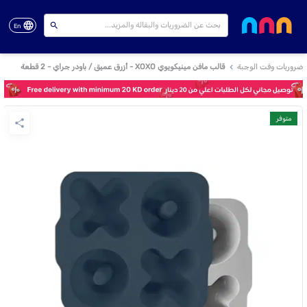
En
ضروريات وقت الوجبة
قالب مافن مينيكويوي XOXO - أزرق عميق / باودر جراي - 2 قطعة
متوفر