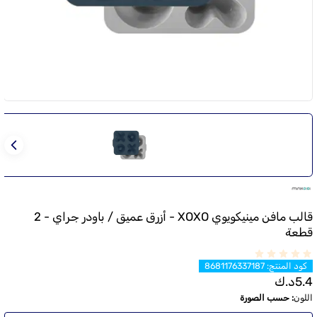
قالب مافن مينيكويوي XOXO - أزرق عميق / باودر جراي - 2
قطعة
كود المنتج
:
8681176337187
5.4
د.ك
اللون
:
حسب الصورة