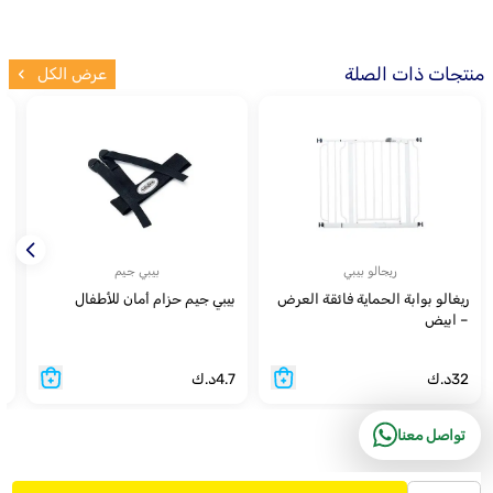
منتجات ذات الصلة
عرض الكل
ريجالو بيبي
بيبي جيم
ريغالو بوابة الحماية فائقة العرض
بيبي جيم حزام أمان للأطفال
م
– ابيض
32
د.ك
4.7
د.ك
5
تواصل معنا