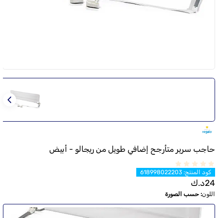
حاجب سرير متأرجح إضافي طويل من ريجالو - أبيض
كود المنتج
:
618998022203
24
د.ك
اللون
:
حسب الصورة