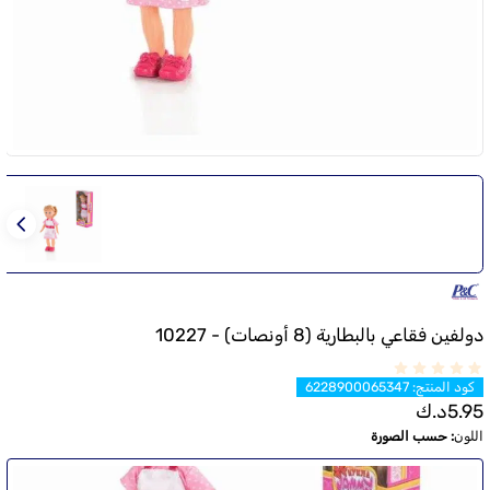
دولفين فقاعي بالبطارية (8 أونصات) - 10227
كود المنتج
:
6228900065347
5.95
د.ك
اللون
:
حسب الصورة