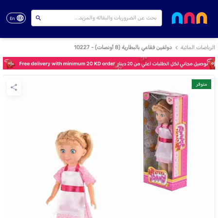
En
الرياضات المائية
دولفين فقاعي بالبطارية (8 أونصات) - 10227
متوفر