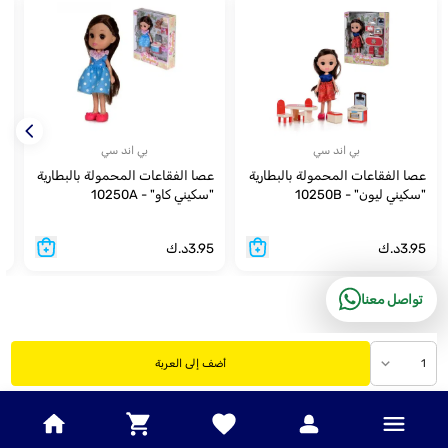
بي اند سي
بي اند سي
عصا الفقاعات المحمولة بالبطارية
عصا الفقاعات المحمولة بالبطارية
"سكيني ليون" - 10250B
"سكيني كاو" - 10250A
(
9
إ
3.95
د.ك
3.95
د.ك
9
تواصل معنا
1
أضف إلى العربة