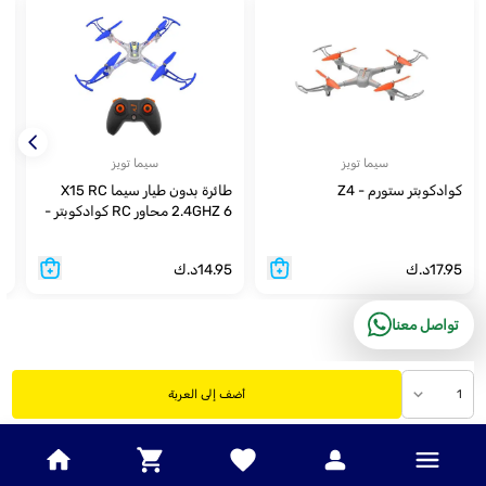
سيما تويز
سيما تويز
كوادكوبتر ستورم - Z4
طائرة بدون طيار سيما X15 RC
م
2.4GHZ 6 محاور RC كوادكوبتر -
I
)
X15T
17.95
د.ك
14.95
د.ك
5
تواصل معنا
1
أضف إلى العربة