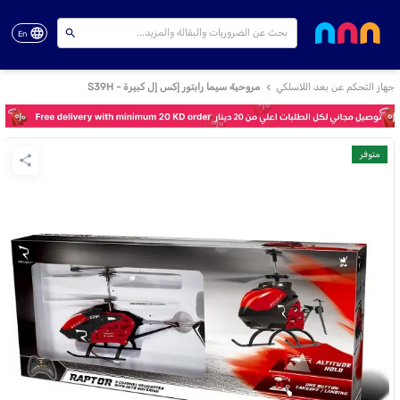
En
جهاز التحكم عن بعد اللاسلكي
مروحية سيما رابتور إكس إل كبيرة - S39H
متوفر