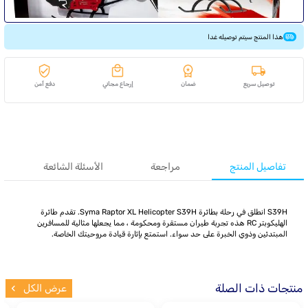
هذا المنتج سيتم توصيله غدا
توصيل سريع
ضمان
إرجاع مجاني
دفع آمن
تفاصيل المنتج
مراجعة
الأسئلة الشائعة
S39H انطلق في رحلة بطائرة Syma Raptor XL Helicopter S39H. تقدم طائرة
الهليكوبتر RC هذه تجربة طيران مستقرة ومحكومة ، مما يجعلها مثالية للمسافرين
المبتدئين وذوي الخبرة على حد سواء. استمتع بإثارة قيادة مروحيتك الخاصة.
منتجات ذات الصلة
عرض الكل