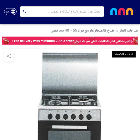
En
طباخات الغاز
طباخ فالميجاز غاز مع فرن 55 × 40 سم فضي
نفدت الكمية