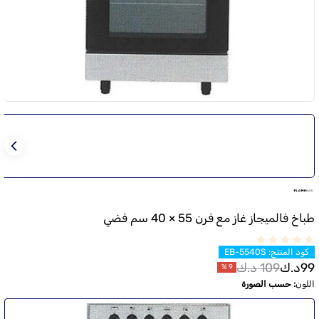
طباخ فالميجاز غاز مع فرن 55 × 40 سم فضي
كود المنتج
:
EB-5540S
99
د.ك
109
د.ك
%
9
اللون
:
حسب الصورة