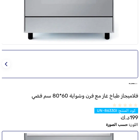
فلاميجاز طباخ غاز مع فرن وشواية 60*80 سم فضي
كود المنتج
:
UN-8633GI
199
د.ك
اللون
:
حسب الصورة