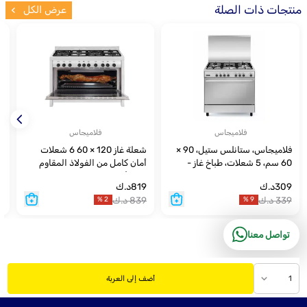
منتجات ذات الصلة
عرض الكل
فلاميجاس
فلاميجاس
فلاميجاس، ستانلس ستيل، 90 ×
شعلة غاز 120 × 60 6 شعلات
طبا
60 سم، 5 شعلات، طباخ غاز -
أمان كامل من الفولاذ المقاوم
UN-9633GIFSG
للصدأ
309
د.ك
819
د.ك
9
339
د.ك
839
د.ك
9
%
2
%
9
تواصل معنا
1
أضف إلى العربة