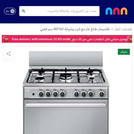
En
طباخات الغاز
فلاميجاز طباخ غاز مع فرن وشواية 60*80 سم فضي
متوفر