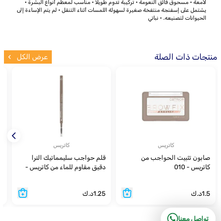
لامعة • مسحوق فائق النعومة • تركيبة تدوم طويلاً • مناسب لمعظم أنواع البشرة •
يشتمل على إسفنجة منتفخة صغيرة لسهولة اللمسات أثناء التنقل • لم يتم الإساءة إلى
الحيوانات لتصنيعه. • نباتي
منتجات ذات الصلة
عرض الكل
كاتريس
كاتريس
صابون تثبيت الحواجب من
قلم حواجب سليمماتيك الترا
كاتريس - 010
دقيق مقاوم للماء من كاتريس -
لل
030
1.5
د.ك
1.25
د.ك
5
تواصل معنا