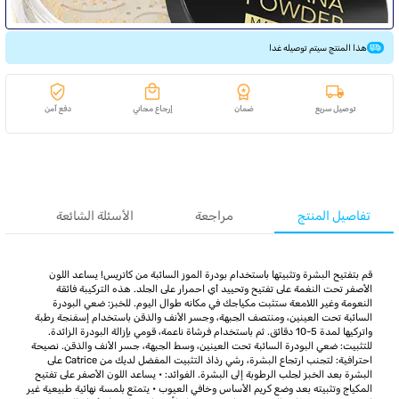
هذا المنتج سيتم توصيله غدا
توصيل سريع
ضمان
إرجاع مجاني
دفع آمن
تفاصيل المنتج
مراجعة
الأسئلة الشائعة
قم بتفتيح البشرة وتثبيتها باستخدام بودرة الموز السائبة من كاتريس! يساعد اللون
الأصفر تحت النغمة على تفتيح وتحييد أي احمرار على الجلد. هذه التركيبة فائقة
النعومة وغير اللامعة ستثبت مكياجك في مكانه طوال اليوم. للخبز: ضعي البودرة
السائبة تحت العينين، ومنتصف الجبهة، وجسر الأنف والذقن باستخدام إسفنجة رطبة
واتركيها لمدة 5-10 دقائق. ثم باستخدام فرشاة ناعمة، قومي بإزالة البودرة الزائدة.
للتثبيت: ضعي البودرة السائبة تحت العينين، وسط الجبهة، جسر الأنف والذقن. نصيحة
احترافية: لتجنب ارتجاع البشرة، رشي رذاذ التثبيت المفضل لديك من Catrice على
البشرة بعد الخبز لجلب الرطوبة إلى البشرة. الفوائد: • يساعد اللون الأصفر على تفتيح
المكياج وتثبيته بعد وضع كريم الأساس وخافي العيوب • يتمتع بلمسة نهائية طبيعية غير