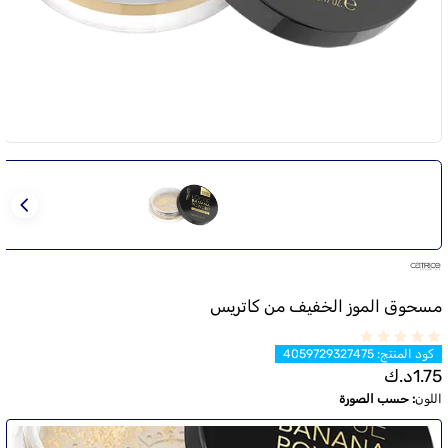
مسحوق الموز الخفيف من كاتريس
كود المنتج
:
4059729327475
1.75
د.ك
اللون
:
حسب الصورة