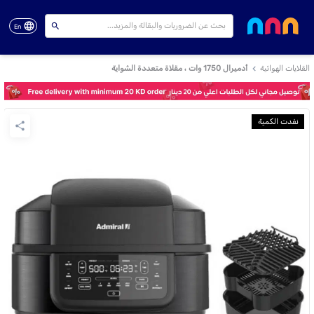
En
القلايات الهوائية
أدميرال 1750 وات ، مقلاة متعددة الشواية
نفدت الكمية