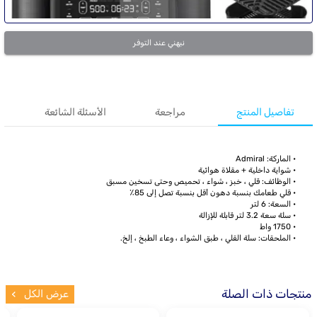
نبهني عند التوفر
تفاصيل المنتج
مراجعة
الأسئلة الشائعة
• الماركة: Admiral
• شواية داخلية + مقلاة هوائية
• الوظائف: قلي ، خبز ، شواء ، تحميص وحتى تسخين مسبق
• قلي طعامك بنسبة دهون أقل بنسبة تصل إلى 85٪
• السعة: 6 لتر
• سلة سعة 3.2 لتر قابلة للإزالة
• 1750 واط
• الملحقات: سلة القلي ، طبق الشواء ، وعاء الطبخ ، إلخ.
منتجات ذات الصلة
عرض الكل