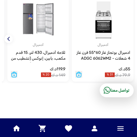
أدميرال
أدميرال
ادميرال بوتجاز غاز 60*55 فرن غاز
ثلاجة أدميرال، 430 لتر، 15 قدم
أ
4 شعلات - ADGC 6062WM2
مكعب، بابين، إنوكس (تشطيب من
الفولاذ المقاوم للصدأ)
X
55
د.ك
119.9
د.ك
79.9
د.ك
149
د.ك
4
%
20
%
31
تواصل معنا