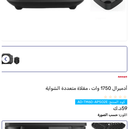
أدميرال 1750 وات ، مقلاة متعددة الشواية
كود المنتج
:
AD-TM60-APSO2E
59
د.ك
اللون
:
حسب الصورة