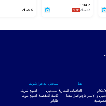
14.9
د.ك
17
د.ك
6.5
د.ك
%
12
ت SSL لتأمين
عنا
تسجيل الدخول
شريك
أحكام
العلامات التجارية
التسجيل
اصبح شريك
صيل و الإسترجاع
تواصل معنا
قائمة المفضلة
اصبح مورد
خصوصية
طلباتي