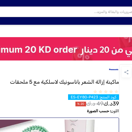
ماكينة إزالة الشعر باناسونيك لاسلكية مع 5 ملحقات
كود المنتج
:
ES-EY80-P423
39
د.ك
49
د.ك
%
20
اللون
:
حسب الصورة