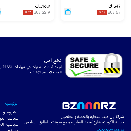
47
د.ك
16.9
د.ك
57
د.ك
22.9
د.ك
%
26
%
18
دفع آمن
اتبعت أحدث التقنيات في شهادا
المعاملات عبر الإنترنت
الرئيسية
الشروط و ال
شركة بازر جيت للتجارة بالجملة والتفاصيل
سياسة التو
مدينة الكويت، شارع أحمد الجابر، مجمع سوفت، الطابق السادس.
سياسية ال
+96599274104
من نحن