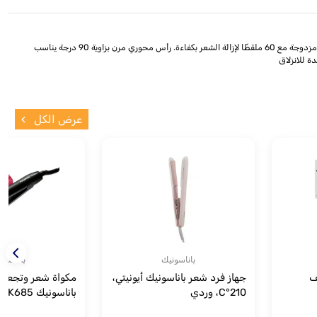
وصف المنتج: أقراص مزدوجة مع 60 ملقطًا 60 ملقطًا وقت الشحن اللاسلكي ساعة واحدة طقم مكون من 5 قطع ميزات المنتج: 5 ملحقات مختلفة، تلبي احتياجاتك المتنوعة أقراص مزدوجة مع 60 ملقطًا لإزالة الشعر بكفاءة. رأس محوري مرن بزاوية 90 درجة يناسب
ة للانزلاق
عرض الكل
باناسونيك
باناسون
ف
جهاز فرد شعر باناسونيك أيونيتي،
مكواة شعر وتجعيد
210°C، وردي
باناسونيك EH-HV11-K685