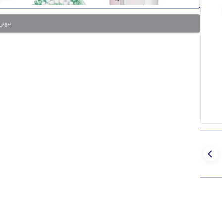
نبهني