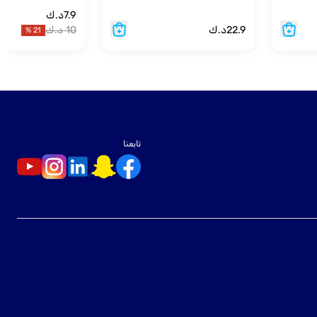
7.9
د.ك
22.9
د.ك
10
د.ك
%
21
تابعنا