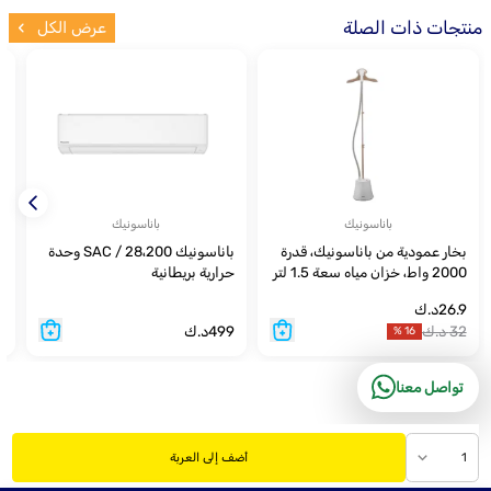
منتجات ذات الصلة
عرض الكل
باناسونيك
باناسونيك
بخار عمودية من باناسونيك، قدرة
باناسونيك SAC / 28،200 وحدة
ن
2000 واط، خزان مياه سعة 1.5 لتر
حرارية بريطانية
م
2
26.9
د.ك
32
د.ك
499
د.ك
9
%
16
تواصل معنا
1
أضف إلى العربة