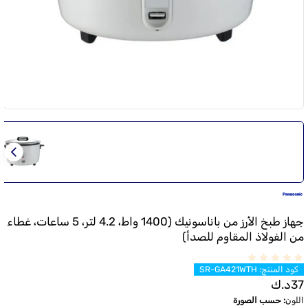
جهاز طبخ الأرز من باناسونيك (1400 واط، 4.2 لتر، 5 ساعات، غطاء
من الفولاذ المقاوم للصدأ)
كود المنتج
:
SR-GA421WTH
37
د.ك
اللون
:
حسب الصورة