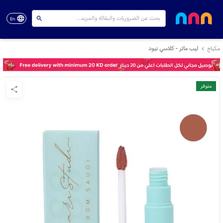
En
مكياج
ليب ماتر - كلاسي نيود
متوفر