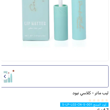
ليب ماتر - كلاسي نيود
كود المنتج
:
S-LP-L02-CN-S-001