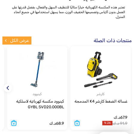
تعتبر هذه المكنسة الكهربائية خيارًا مثاليًا للتنظيف السهل والفعال، بفضل قدرتها على
العمل بدون أكياس وتصميمها الخفيف الوزن، مما يسهل استخدامها في جميع أنحاء
المنزل.
منتجات ذات الصلة
عرض الكل
كارشر
كينوود
غسالة الضغط كارشر K4 المدمجة
كينوود مكنسة كهربائية لاسلكية
GYBL SVD20.000BL
3
67.9
د.ك
91.9
د.ك
68.9
د.ك
9
%
26