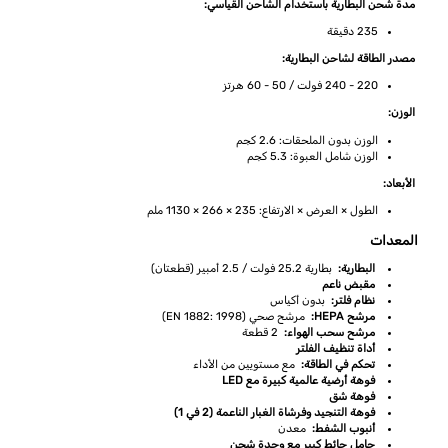
مدة شحن البطارية باستخدام الشاحن القياسي:
235 دقيقة
مصدر الطاقة لشاحن البطارية:
220 - 240 فولت / 50 - 60 هرتز
الوزن:
الوزن بدون الملحقات: 2.6 كجم
الوزن شامل العبوة: 5.3 كجم
الأبعاد:
الطول × العرض × الارتفاع: 235 × 266 × 1130 ملم
المعدات
البطارية:
بطارية 25.2 فولت / 2.5 أمبير (قطعتان)
مقبض ناعم
نظام فلتر:
بدون أكياس
مرشح HEPA:
مرشح صحي (EN 1882: 1998)
مرشح سحب الهواء:
2 قطعة
أداة تنظيف الفلتر
تحكم في الطاقة:
مع مستويين من الأداء
فوهة أرضية عالمية كبيرة مع LED
فوهة شق
فوهة التنجيد وفرشاة الغبار الناعمة (2 في 1)
أنبوب الشفط:
معدن
حامل حائط كبير مع وحدة شحن