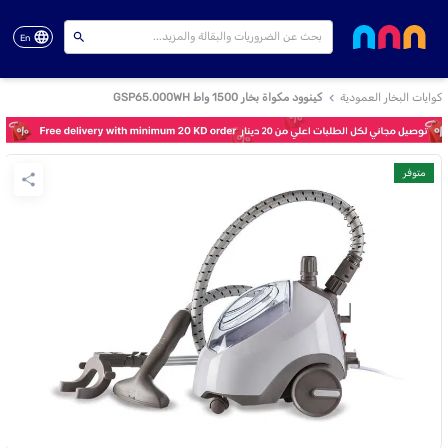
En
كوايات البخار العمودية
كينوود مكواة بخار 1500 واط GSP65.000WH
متوفر