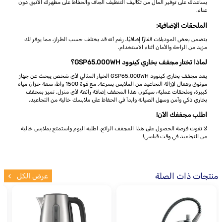
يساعدك على توفير المال من تكاليف التنظيف الجاف والحفاظ على مظهرك الأنيق دون
عناء.
الملحقات الإضافية:
يتضمن بعض الموديلات قفازًا إضافيًا، رغم أنه قد يختلف حسب الطراز، مما يوفر لك
مزيد من الراحة والأمان أثناء الاستخدام.
لماذا تختار مجفف بخاري كينوود GSP65.000WH؟
يعد مجفف بخاري كينوود GSP65.000WH الخيار المثالي لأي شخص يبحث عن جهاز
موثوق وفعال لإزالة التجاعيد من الملابس بسرعة. مع قوة 1500 واط، سعة خزان مياه
كبيرة، وملحقات عملية، سيكون هذا المجفف إضافة رائعة لأي منزل. تميز بمجفف
بخاري ذكي وآمن وسهل الصيانة وابدأ في الحفاظ على ملابسك خالية من التجاعيد.
اطلب مجففك الآن!
لا تفوت فرصة الحصول على هذا المجفف الرائع. اطلبه اليوم واستمتع بملابس خالية
من التجاعيد في وقت قياسي!
منتجات ذات الصلة
عرض الكل