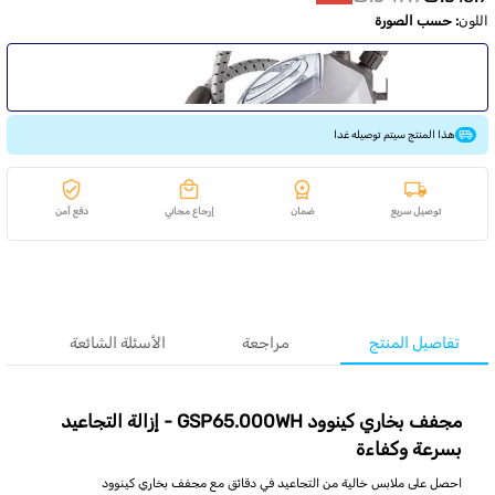
اللون
:
حسب الصورة
هذا المنتج سيتم توصيله غدا
توصيل سريع
ضمان
إرجاع مجاني
دفع آمن
تفاصيل المنتج
مراجعة
الأسئلة الشائعة
مجفف بخاري كينوود GSP65.000WH - إزالة التجاعيد
بسرعة وكفاءة
احصل على ملابس خالية من التجاعيد في دقائق مع مجفف بخاري كينوود