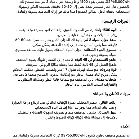
GSP65.000WH. يعمل بقوة 1500 واط وسعة خزان مياه 2 لتر، مما يسمح لك
بالحصول على بخار مستمر لمدة تصل إلى 50-60 دقيقة. تصميمه الذكي وسهولة
استخدامه يجعله الحل المثالي لجميع احتياجاتك في إزالة التجاعيد بسرعة وكفاءة.
الميزات الرئيسية:
قوة 1500 واط:
يضمن المحرك القوي إزالة التجاعيد بسرعة وفعالية، مما
يوفر لك الوقت والجهد في العناية بالملابس.
سعة خزان المياه 2 لتر:
يتيح لك الخزان الكبير بخار مستمر لمدة 50-60
دقيقة، مما يعني أنك لن تحتاج إلى إعادة التعبئة بشكل متكرر.
مستوى المياه الشفاف:
خزان المياه الشفاف يسهل عليك متابعة مستوى
المياه بسرعة وبدون عناء.
جاهز للاستخدام في 45 ثانية:
لا تحتاج إلى الانتظار طويلًا. يصبح المجفف
جاهزًا للعمل في 45 ثانية فقط، مما يجعله مثاليًا للرتوش السريعة.
قوة ومرونة:
مع سلك كهرباء بطول 1.7 متر وقضيب تلقيطي، يمكنك التحكم
بشكل مريح أثناء عملية البخار، مع إمكانية التخزين المدمج عندما لا تحتاجه.
ملحقات عملية:
يأتي المجفف مع شماعة قابلة للطي ومشبك للبنطلونات
والقفازات لتثبيت الملابس أثناء البخار.
ميزات الأمان والصيانة:
إيقاف تلقائي:
يتميز المجفف بميزة الإيقاف التلقائي عند ارتفاع درجة الحرارة
أو عند نفاد المياه، مما يوفر لك أمانًا إضافيًا أثناء الاستخدام.
سهل الصيانة:
يشمل المجفف صمام تصريف لسهولة الصيانة والتنظيف،
بالإضافة إلى فرشاة قابلة للإزالة لإزالة الخيوط والغبار.
الأداء:
تم تصميم مجفف بخاري كينوود GSP65.000WH لإزالة التجاعيد بسرعة وكفاءة، مما