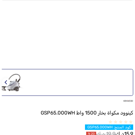
كينوود مكواة بخار 1500 واط GSP65.000WH
كود المنتج
:
GSP65.000WH
15.9
د.ك
19.9
د.ك
%
20