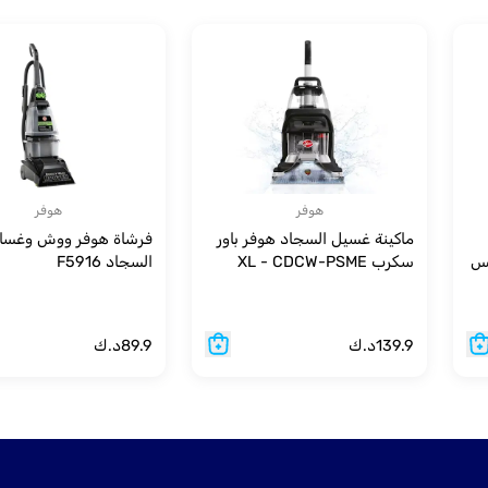
هوفر
هوفر
ماكينة غسيل السجاد هوفر باور
فرشاة هوفر ووش وغسال
يس
سكرب XL - CDCW-PSME
السجاد F5916
139.9
د.ك
89.9
د.ك