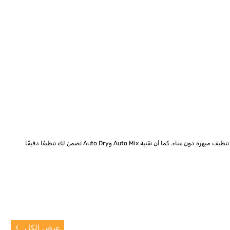
إذا كنت تبحث عن تنظيف فعال وسريع للسجاد، فإن مكنسة هوفر سمارت ووش+ هي الخيار الأمثل لك. بفضل تقنية التنظيف التلقائي وتكنولوجيا البخار المدمجة، ستحصل على نتائج تنظيف مبهرة دون عناء. كما أن تقنية Auto Mix وAuto Dry تضمن لك تنظيفًا دقيقًا
عرض الكل