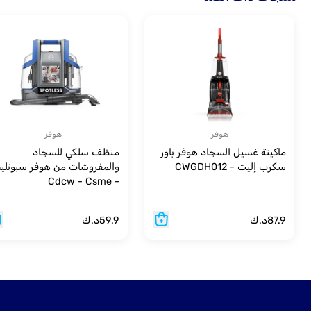
هوفر
هوفر
ماكينة غسيل السجاد هوفر باور
منظف سلكي للسجاد
سكرب إليت - CWGDH012
والمفروشات من هوفر سبوتل
- Cdcw - Csme
87.9
د.ك
59.9
د.ك