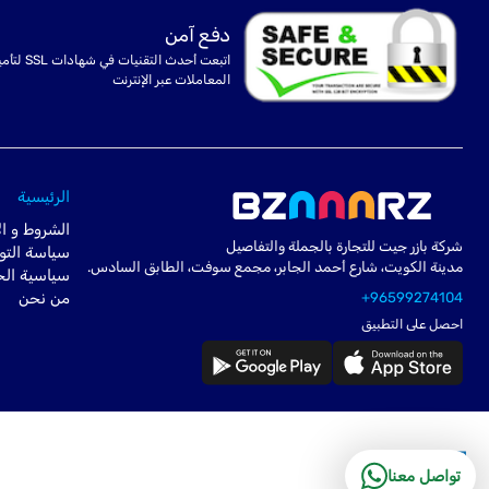
دفع آمن
اتبعت أحدث التقنيات في شهادا
المعاملات عبر الإنترنت
الرئيسية
الشروط و ال
شركة بازر جيت للتجارة بالجملة والتفاصيل
سياسة التو
مدينة الكويت، شارع أحمد الجابر، مجمع سوفت، الطابق السادس.
سياسية ال
+96599274104
من نحن
احصل على التطبيق
تواصل معنا