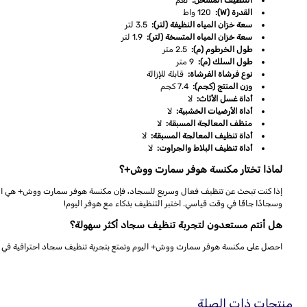
التنظيف المسخن:
نعم
القدرة (W):
120 واط
سعة خزان المياه النظيفة (لتر):
3.5 لتر
سعة خزان المياه المتسخة (لتر):
1.9 لتر
طول الخرطوم (م):
2.5 متر
طول السلك (م):
9 متر
نوع فرشاة الفرشاة:
قابلة للإزالة
وزن المنتج (كجم):
7.4 كجم
أداة غسل الأثاث:
لا
أداة الأرضيات الخشبية:
لا
منظف المعالجة المسبقة:
لا
أداة تنظيف المعالجة المسبقة:
لا
أداة تنظيف البلاط والجراوت:
لا
لماذا تختار مكنسة هوفر سمارت ووش+؟
وسجادًا جافًا في وقت قياسي. اختبر التنظيف بذكاء مع هوفر اليوم!
هل أنتم مستعدون لتجربة تنظيف سجاد أكثر سهولة؟
احصل على مكنسة هوفر سمارت ووش+ اليوم وتمتع بتجربة تنظيف سجاد احترافية في م
منتجات ذات الصلة