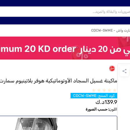
ش - CDCW-SWME
ماكينة غسيل السجاد الأوتوماتيكية هوفر بلاتينيوم سمارت واش - 
كود المنتج
:
CDCW-SWME
139.9
د.ك
اللون
:
حسب الصورة