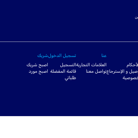
ت SSL لتأمين
عنا
تسجيل الدخول
شريك
أحكام
العلامات التجارية
التسجيل
اصبح شريك
صيل و الإسترجاع
تواصل معنا
قائمة المفضلة
اصبح مورد
خصوصية
طلباتي