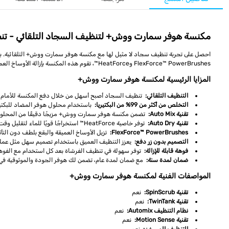
مكنسة هوفر سمارت ووش+ لتنظيف السجاد التلقائي - ت
احصل على تجربة تنظيف سجاد لا مثيل لها مع مكنسة هوفر سمارت ووش+ التلقائية. ب
FlexForce™ PowerBrushes وHeatForce™، تقوم هذه المكنسة بإزالة الأوساخ العميقة بسرعة وتضمن جفافًا أسرع للسجاد.
المزايا الرئيسية لمكنسة هوفر سمارت ووش+
التنظيف التلقائي:
تنظيف السجاد أصبح أسهل من خلال دفع المكنسة للأمام ل
التخلص من أكثر من 99% من البكتيريا:
باستخدام محلول هوفر المضاد للبكتير
تقنية Auto Mix:
تضمن مكنسة هوفر سمارت ووش+ مزيجًا دقيقًا من المحلول 
تقنية Auto Dry:
توفر خاصية HeatForce™ استخراجًا قويًا للماء لتقليل وقت التجفيف بسرعة.
FlexForce™ PowerBrushes:
تزيل الأوساخ العميقة والبقع بلطف دون التأثير
التصميم بدون زر دفع:
يعزز التنظيف العميق باستخدام تصميم سهل مثل عملية 
فوهة قابلة للإزالة:
توفر سهولة في تنظيف الفرشاة بعد كل استخدام مع الفوهة ال
ضمان لمدة سنة:
مع ضمان لمدة عام، تضمن لك هوفر الجودة والموثوقية في 
المواصفات الفنية لمكنسة هوفر سمارت ووش+
تقنية SpinScrub:
نعم
تقنية TwinTank:
نعم
نظام التنظيف Automix:
نعم
تقنية Motion Sense:
نعم