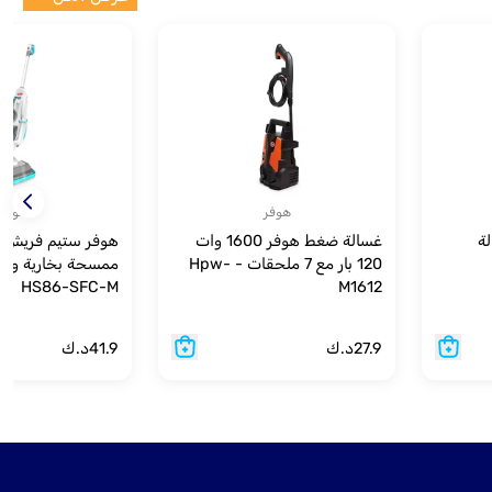
هوفر
هوفر
ة
غسالة ضغط هوفر 1600 وات
120 بار مع 7 ملحقات - Hpw-
ممسحة بخارية ومح
HS86-SFC-M
M1612
27.9
د.ك
41.9
د.ك