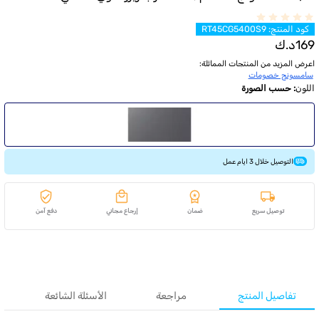
كود المنتج
:
RT45CG5400S9
169
د.ك
اعرض المزيد من المنتجات المماثلة
:
سامسونج خصومات
اللون
:
حسب الصورة
التوصيل خلال 3 ايام عمل
توصيل سريع
ضمان
إرجاع مجاني
دفع آمن
تفاصيل المنتج
مراجعة
الأسئلة الشائعة