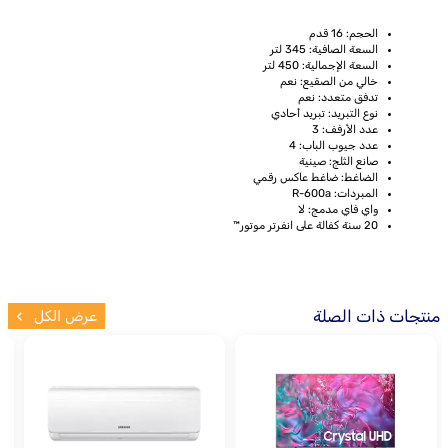
الحجم: 16 قدم
السعة الصافية: 345 لتر
السعة الإجمالية: 450 لتر
خالي من الصقيع: نعم
تدفق متعدد: نعم
نوع التبريد: تبريد أحادي
عدد الأرفف: 3
عدد جيوب الباب: 4
صانع الثلج: صينية
الضاغط: ضاغط عاكس رقمي
المبردات: R-600a
واي فاي مدمج: لا
20 سنة كفالة على انفرتر موتور™‎
منتجات ذات الصلة
عرض الكل