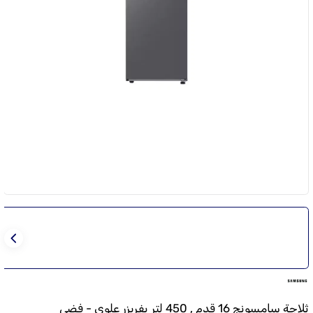
ثلاجة سامسونج 16 قدم , 450 لتر بفريزر علوي - فضي