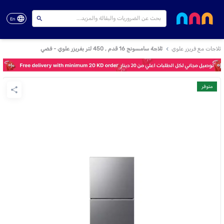
En
ثلاجات مع فريزر علوي
ثلاجة سامسونج 16 قدم , 450 لتر بفريزر علوي - فضي
متوفر