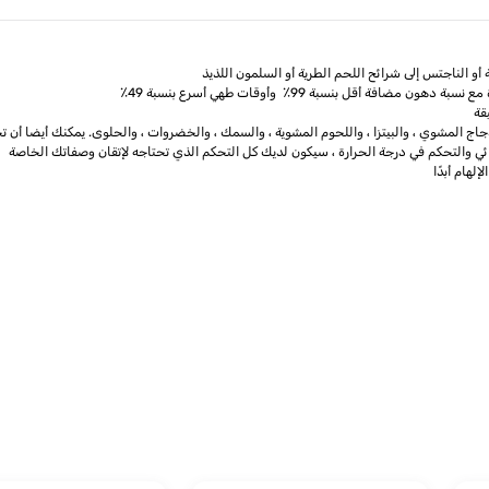
 أقل بنسبة 99٪ وأوقات طهي أسرع بنسبة 49٪
قة
لهام أبدًا