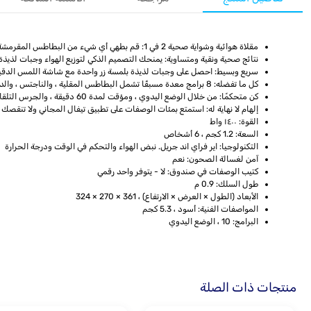
مقلاة هوائية وشواية صحية 2 في 1: قم بطهي أي شيء من البطاطس المقرمشة أو الناجتس إلى شرائح اللحم الطرية أو السلمون اللذيذ
نتائج صحية ونقية ومتساوية: يمنحك التصميم الذكي لتوزيع الهواء وجبات لذيذة مع نسبة دهون مضافة
سريع وبسيط: احصل على وجبات لذيذة بلمسة زر واحدة مع شاشة اللمس الدقي
كل ما تفضله: 8 برامج معدة مسبقًا تشمل البطاطس المقلية ، والناجتس ، والدجاج المشوي ، والبيتزا ، واللحوم المشوية ، والسمك ، والخضروات ، والحلوى. يمكنك أيضا أن تجفف!
كن متحكمًا: من خلال الوضع اليدوي ، ومؤقت لمدة 60 دقيقة ، والجرس التلقائي والتحكم في درجة الحرارة ، سيكون لديك كل التحكم الذي تحتاجه لإتقان وصفاتك الخاصة
إلهام لا نهاية له: استمتع بمئات الوصفات على تطبيق تيفال المجاني ولا تنقصك الإ
القوة: ١٤٠٠ واط
السعة: 1.2 كجم ، 6 أشخاص
التكنولوجيا: اير فراي اند جريل. نبض الهواء والتحكم في الوقت ودرجة الحرارة
آمن لغسالة الصحون: نعم
كتيب الوصفات في صندوق: لا - يتوفر واحد رقمي
طول السلك: 0.9 م
الأبعاد (الطول × العرض × الارتفاع) ، 361 × 270 × 324
المواصفات الفنية: أسود ، 5.3 كجم
البرامج: 10 ، الوضع اليدوي
منتجات ذات الصلة