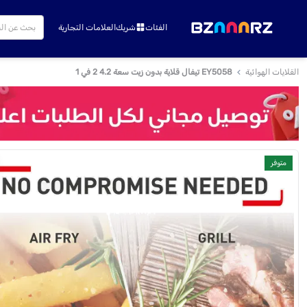
الفئات
شريك
العلامات التجارية
القلايات الهوائية
EY5058 تيفال قلاية بدون زيت سعة 4.2 2 في 1
متوفر