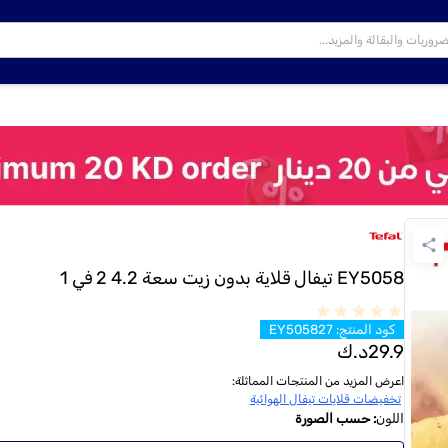
EY5058 تيفال قلاية بدون زيت سعة 4.2 2 في 1
كود المنتج
:
EY505827
29.9
د.ك
اعرض المزيد من المنتجات المماثلة
:
تخفيضات قلايات تيفال الهوائية
اللون
:
حسب الصورة