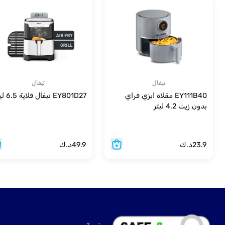
تيفال
تيفال
EY111B40 مقلاة ايزي فراي
EY801D27 تيفال قلاية 6.5 ليتر
بدون زيت 4.2 ليتر
23.9
د.ك
49.9
د.ك