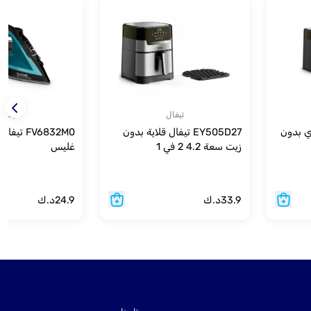
تيفال
تيفال
راي بدون
EY505D27 تيفال قلاية بدون
FV6832M0 ت
زيت سعة 4.2 2 في 1
غليس
33.9
د.ك
24.9
د.ك