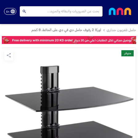
En
حامل تلفزيون جداري
اوركا 2 رفوف حامل دي في دي على الحائط، 8 كجم
متوفر