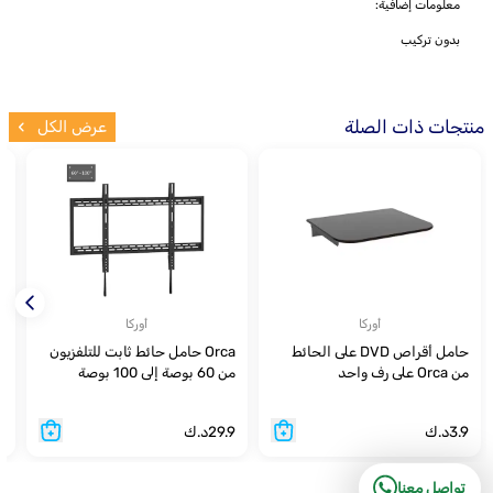
معلومات إضافية:
بدون تركيب
منتجات ذات الصلة
عرض الكل
أوركا
أوركا
حامل أقراص DVD على الحائط
Orca حامل حائط ثابت للتلفزيون
ح
من Orca على رف واحد
من 60 بوصة إلى 100 بوصة
6
3.9
د.ك
29.9
د.ك
9
تواصل معنا