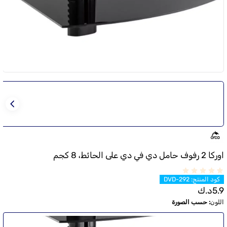
اوركا 2 رفوف حامل دي في دي على الحائط، 8 كجم
كود المنتج
:
DVD-292
5.9
د.ك
اللون
:
حسب الصورة