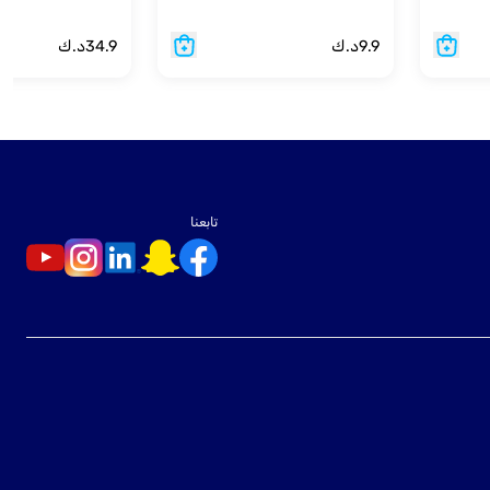
9.9
د.ك
34.9
د.ك
تابعنا