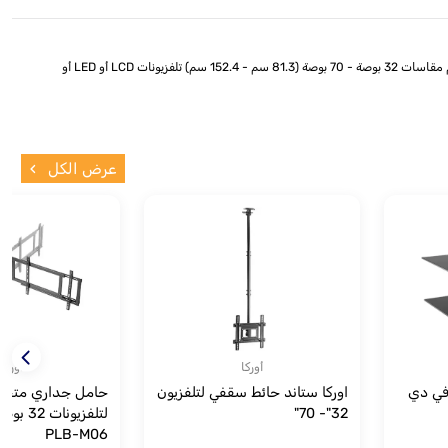
Orca PLB-34L عبارة عن حامل جداري للتلفزيون LCD/LED/PDP مقاس 32 بوصة - 70 بوصة. مع تصميم نمط التركيب العالمي، فإن هذا الحامل الثابت من Brateck يناسب معظم مقاسات 32 بوصة - 70 بوصة (81.3 سم - 152.4 سم) تلفزيونات LCD أو LED أو
عرض الكل
أوركا
أوركا
ي في دي
اوركا ستاند حائط سقفي لتلفزيون
حامل جداري متحرك
32"- 70"
PLB-M06