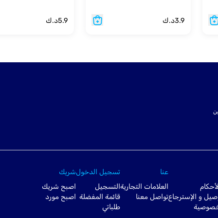
3.9
د.ك
5.9
د.ك
ت SSL لتأمين
عنا
تسجيل الدخول
شريك
أحكام
العلامات التجارية
التسجيل
اصبح شريك
صيل و الإسترجاع
تواصل معنا
قائمة المفضلة
اصبح مورد
خصوصية
طلباتي