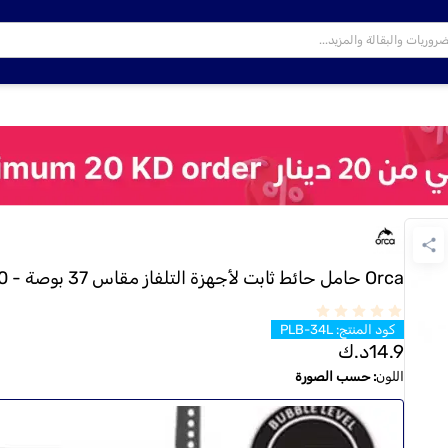
Orca حامل حائط ثابت لأجهزة التلفاز مقاس 37 بوصة - 70 بوصة
كود المنتج
:
PLB-34L
14.9
د.ك
اللون
:
حسب الصورة