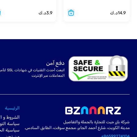
14.9
د.ك
3.9
د.ك
دفع آمن
اتبعت أحدث التقنيات في شهادا
المعاملات عبر الإنترنت
الرئيسية
الشروط و ال
شركة بازر جيت للتجارة بالجملة والتفاصيل
سياسة التو
مدينة الكويت، شارع أحمد الجابر، مجمع سوفت، الطابق السادس.
سياسية ال
+96599274104
من نحن