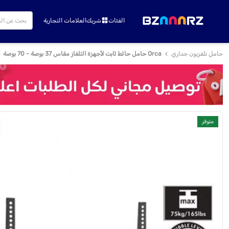
الفئات
شريك
العلامات التجارية
حامل تلفزيون جداري
Orca حامل حائط ثابت لأجهزة التلفاز مقاس 37 بوصة - 70 بوصة
متوفر