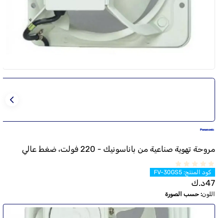
مروحة تهوية صناعية من باناسونيك - 220 فولت، ضغط عالي
كود المنتج
:
FV-30GS5
47
د.ك
اللون
:
حسب الصورة