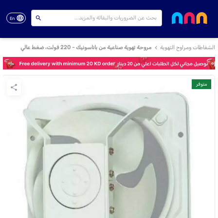
En
الشفاطات ومراوح التهوية
مروحة تهوية صناعية من باناسونيك - 220 فولت، ضغط عالي
متوفر