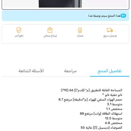
هذا المنتج سيتم توصيله غدا
توصيل سريع
ضمان
إرجاع مجاني
دفع آمن
تفاصيل المنتج
مراجعة
الأسئلة الشائعة
المساحة القابلة للتطبيق [م² (قدم²)] 66 (710)
نانو تنقية نانو ™
حجم الهواء المنقي للهواء [م³/دقيقة] مرتفع 8.7
متوسط 3.1
منخفض 1.1
استهلاك الطاقة [وات] مرتفع 88
متوسط 12.5
منخفض 6.8
الضوضاء [ديسيبل (أ)] عالية 55