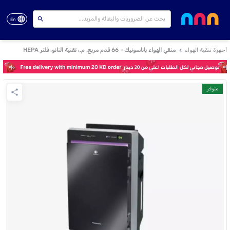
En
أجهزة تنقية الهواء
منقي الهواء باناسونيك - 66 قدم مربع. م.، تقنية النانو، فلتر HEPA
متوفر