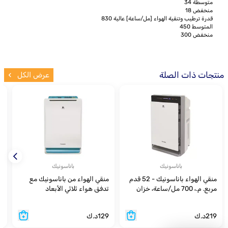
متوسطة 34
منخفض 18
قدرة ترطيب وتنقية الهواء [مل/ساعة] عالية 830
المتوسط 450
منخفض 300
منتجات ذات الصلة
عرض الكل
باناسونيك
باناسونيك
منقي الهواء باناسونيك - 52 قدم
منقي الهواء من باناسونيك مع
مربع. م.، 700 مل/ساعة، خزان
تدفق هواء ثلاثي الأبعاد
و
3.5 لتر
9
219
د.ك
129
د.ك
9