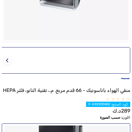
منقي الهواء باناسونيك - 66 قدم مربع. م.، تقنية النانو، فلتر HEPA
كود المنتج
:
F-VXK90MKK
289
د.ك
اللون
:
حسب الصورة