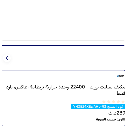
مكيف سبليت يورك - 22400 وحدة حرارية بريطانية، عاكس، بارد
فقط
كود المنتج
:
YHJE24XEWAHL-R3
289
د.ك
اللون
:
حسب الصورة