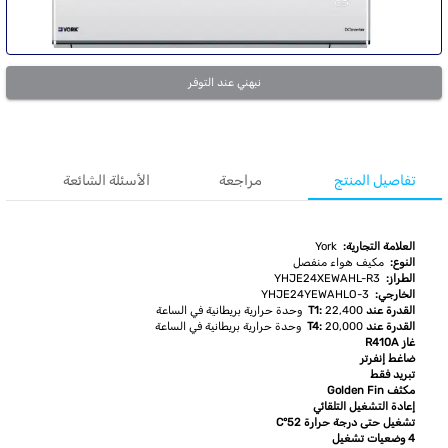
نبهني عند التوفر
تفاصيل المنتج
مراجعة
الأسئلة الشائعة
العلامة التجارية:
York
النوع:
مكيف هواء منفصل
الطراز:
YHJE24XEWAHL-R3
الخارجي:
YHJE24YEWAHLO-3
القدرة عند T1:
22,400 وحدة حرارية بريطانية في الساعة
القدرة عند T4:
20,000 وحدة حرارية بريطانية في الساعة
غاز R410A
ضاغط إنفرتر
تبريد فقط
مكثف Golden Fin
إعادة التشغيل التلقائي
تشغيل حتى درجة حرارة 52°C
4 وضعيات تشغيل