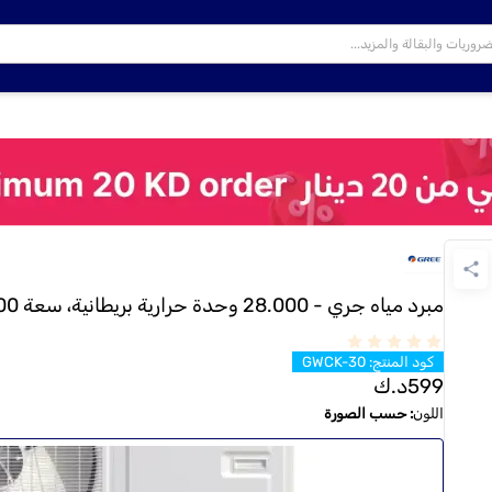
مبرد مياه جري - 28.000 وحدة حرارية بريطانية، سعة 2000 جالون
كود المنتج
:
GWCK-30
599
د.ك
اللون
:
حسب الصورة