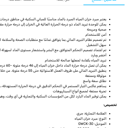
يعتبر مبرد خزان المياه المبرد بالماء مناسبًا للمباني السكنية في مناطق درجا
يمكن للوحدة تبريد الماء ذو درجة الحرارة العالية في الخزان إلى درجة حرارة 
صحية ومريحة
آمن للاستخدام
تم تصميم نظام التبريد المائي بما يتوافق تمامًا مع متطلبات الصحة والسلامة 
سهل التشغيل
تم اعتماد تصميم التحكم المتوافق مع البشر واستشعار مستوى الماء لسهولة ا
أخضر وبارد
تبريد المياه بكفاءة لجعلها صالحة للاستخدام
يمكن أن تصل درجة حرارة الماء داخل خزان المياه إلى 46 درجة مئوية -60 درجة مئوية بسبب الطقس الحار للغاية في الشرق الأوسط، والذي تسبب في الكثير من الإزعاج لحياتنا اليومية.
ينطبق التبريد المائي على ظروف العمل الاستوائية حتى 55 درجة مئوية. من خلال استخدام الضاغط العاكس، يمكنه تقليل درجة حرارة الماء بكفاءة (45 درجة مئوية) داخل خزان المياه إلى 28 درجة مئوية -30 درجة مئوية، مما يوفر لك البرودة في الصيف.
موثوقة وممتعة
نطاق سعة واسع
يساهم عاكس التيار المستمر في التحكم الدقيق في درجة الحرارة المستهدفة، وع
تجربة ممتعة لجميع أنواع السيناريوهات
يمكن توفير الماء البارد لكل من المؤسسات السكنية والتجارية في أي وقت، وه
تخصيص:
العلامة التجارية: جري
النوع: مبرد خزان المياه
الموديل: GWCK-30