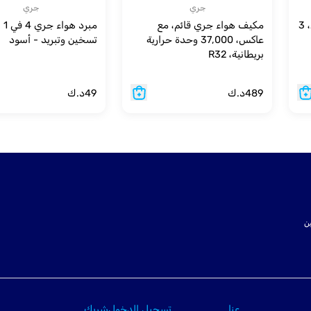
جري
جري
مرطب الهواء جري - 250 واط، 3
مكيف هواء جري قائم، مع
عاكس، 37,000 وحدة حرارية
تسخين وتبريد - أسود
بريطانية، R32
489
د.ك
49
د.ك
ت SSL لتأمين
عنا
تسجيل الدخول
شريك