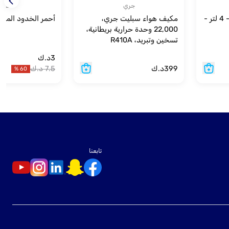
جري
اخرى
مبرد هواء جري 4 في 1 - 4 لتر -
مكيف هواء سبليت جري،
أحمر الخدود المخملي
22,000 وحدة حرارية بريطانية،
تسخين وتبريد، R410A
3
د.ك
399
د.ك
7.5
د.ك
%
60
تابعنا